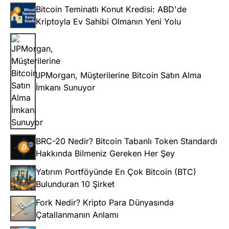
Bitcoin Teminatlı Konut Kredisi: ABD'de
Kriptoyla Ev Sahibi Olmanın Yeni Yolu
JPMorgan, Müşterilerine Bitcoin Satın Alma
İmkanı Sunuyor
BRC-20 Nedir? Bitcoin Tabanlı Token Standardı
Hakkında Bilmeniz Gereken Her Şey
Yatırım Portföyünde En Çok Bitcoin (BTC)
Bulunduran 10 Şirket
Fork Nedir? Kripto Para Dünyasında
Çatallanmanın Anlamı