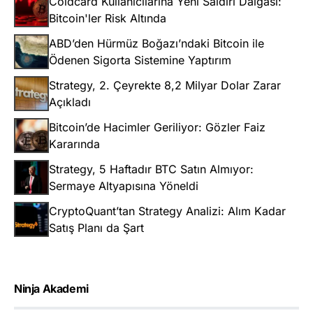
Coldcard Kullanıcılarına Yeni Saldırı Dalgası:
Bitcoin'ler Risk Altında
ABD’den Hürmüz Boğazı’ndaki Bitcoin ile
Ödenen Sigorta Sistemine Yaptırım
Strategy, 2. Çeyrekte 8,2 Milyar Dolar Zarar
Açıkladı
Bitcoin’de Hacimler Geriliyor: Gözler Faiz
Kararında
Strategy, 5 Haftadır BTC Satın Almıyor:
Sermaye Altyapısına Yöneldi
CryptoQuant’tan Strategy Analizi: Alım Kadar
Satış Planı da Şart
Ninja Akademi