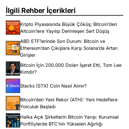
İlgili Rehber İçerikleri
Kripto Piyasasında Büyük Çöküş; Bitcoin’den
Altcoin’lere Yayılıp Derinleşen Sert Düşüş
ABD ETF’lerinde Son Durum: Bitcoin ve
Ethereum’dan Çıkışlara Karşı Solana’da Artan
Girişler
Bitcoin İçin 200.000 Doları İşaret Etti, Tom Lee
Kimdir?
Stacks (STX) Coin Nasıl Alınır?
Bitcoin’den Yeni Rekor (ATH): Yeni Hedeflere
Yolculuk Başladı
Halka Açık Şirketlerin Bitcoin Yarışı: Kurumsal
Portföylerde BTC’nin Yükselen Ağırlığı