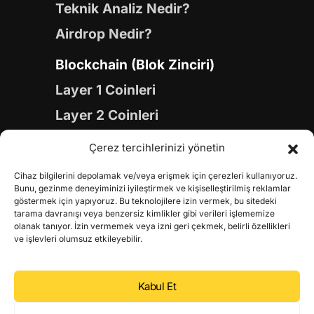
Teknik Analiz Nedir?
Airdrop Nedir?
Blockchain (Blok Zinciri)
Layer 1 Coinleri
Layer 2 Coinleri
Yapay Zeka (AI) Coinleri
Çerez tercihlerinizi yönetin
Meme Coinleri
Cihaz bilgilerini depolamak ve/veya erişmek için çerezleri kullanıyoruz.
Gaming Coinleri
Bunu, gezinme deneyiminizi iyileştirmek ve kişiselleştirilmiş reklamlar
göstermek için yapıyoruz. Bu teknolojilere izin vermek, bu sitedeki
RWA Coinleri
tarama davranışı veya benzersiz kimlikler gibi verileri işlememize
olanak tanıyor. İzin vermemek veya izni geri çekmek, belirli özellikleri
DeFi Coinleri
ve işlevleri olumsuz etkileyebilir.
DePIN Coinleri
Kabul Et
Metaverse Coinleri