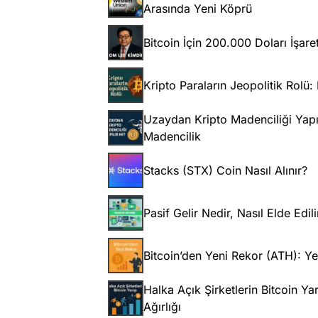
Arasında Yeni Köprü
Bitcoin İçin 200.000 Doları İşare
Kripto Paraların Jeopolitik Rolü: 
Uzaydan Kripto Madenciliği Yapı
Madencilik
Stacks (STX) Coin Nasıl Alınır?
Pasif Gelir Nedir, Nasıl Elde Edi
Bitcoin’den Yeni Rekor (ATH): Ye
Halka Açık Şirketlerin Bitcoin Y
Ağırlığı