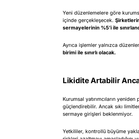
Yeni düzenlemelere göre kurumsal 
içinde gerçekleşecek.
Şirketleri
sermayelerinin %5’i ile sınırland
Ayrıca işlemler yalnızca düzenle
birimi ile sınırlı olacak.
Likidite Artabilir A
Kurumsal yatırımcıların yeniden p
güçlendirebilir. Ancak sıkı limit
sermaye girişleri beklenmiyor.
Yetkililer, kontrollü büyüme yakla
riskleri azaltmayı amaçladığını v