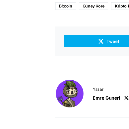
Bitcoin
Güney Kore
Kripto 
Tweet
Yazar
Emre Guneri