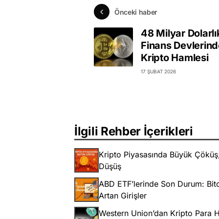
Önceki haber
48 Milyar Dolarlı
Finans Devlerin
Kripto Hamlesi
17 ŞUBAT 2026
İlgili Rehber İçerikleri
Kripto Piyasasında Büyük Çöküş; 
Düşüş
ABD ETF’lerinde Son Durum: Bitc
Artan Girişler
Western Union’dan Kripto Para Ha