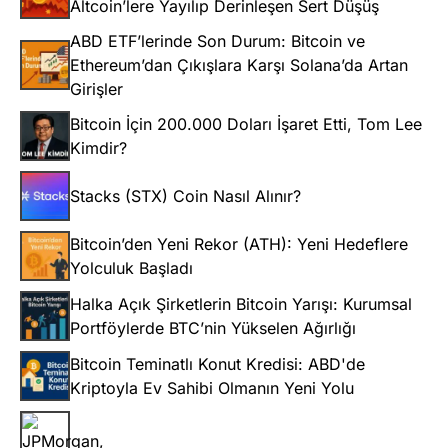
Altcoin’lere Yayılıp Derinleşen Sert Düşüş
ABD ETF’lerinde Son Durum: Bitcoin ve
Ethereum’dan Çıkışlara Karşı Solana’da Artan
Girişler
Bitcoin İçin 200.000 Doları İşaret Etti, Tom Lee
Kimdir?
Stacks (STX) Coin Nasıl Alınır?
Bitcoin’den Yeni Rekor (ATH): Yeni Hedeflere
Yolculuk Başladı
Halka Açık Şirketlerin Bitcoin Yarışı: Kurumsal
Portföylerde BTC’nin Yükselen Ağırlığı
Bitcoin Teminatlı Konut Kredisi: ABD'de
Kriptoyla Ev Sahibi Olmanın Yeni Yolu