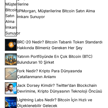
JPMorgan, Müşterilerine Bitcoin Satın Alma
İmkanı Sunuyor
BRC-20 Nedir? Bitcoin Tabanlı Token Standardı
Hakkında Bilmeniz Gereken Her Şey
Yatırım Portföyünde En Çok Bitcoin (BTC)
Bulunduran 10 Şirket
Fork Nedir? Kripto Para Dünyasında
Çatallanmanın Anlamı
Jack Dorsey Kimdir? Twitter’dan Blockchain
Devrimine, Kripto Dünyasının Teknoloji Öncüsü
Lightning Labs Nedir? Bitcoin İçin Hızlı ve
Ölçeklenebilir Gelecek