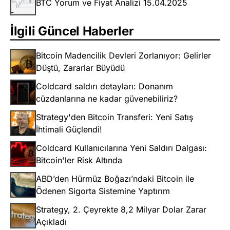
BTC Yorum ve Fiyat Analizi 15.04.2025
İlgili Güncel Haberler
Bitcoin Madencilik Devleri Zorlanıyor: Gelirler
Düştü, Zararlar Büyüdü
Coldcard saldırı detayları: Donanım
cüzdanlarına ne kadar güvenebiliriz?
Strategy'den Bitcoin Transferi: Yeni Satış
İhtimali Güçlendi!
Coldcard Kullanıcılarına Yeni Saldırı Dalgası:
Bitcoin'ler Risk Altında
ABD’den Hürmüz Boğazı’ndaki Bitcoin ile
Ödenen Sigorta Sistemine Yaptırım
Strategy, 2. Çeyrekte 8,2 Milyar Dolar Zarar
Açıkladı