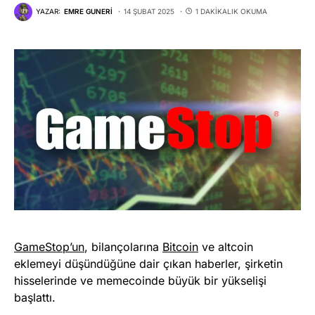
YAZAR:
EMRE GUNERI
14 ŞUBAT 2025
1 DAKIKALIK OKUMA
GameStop’un
, bilançolarına
Bitcoin
ve altcoin
eklemeyi düşündüğüne dair çıkan haberler, şirketin
hisselerinde ve memecoinde büyük bir yükselişi
başlattı.