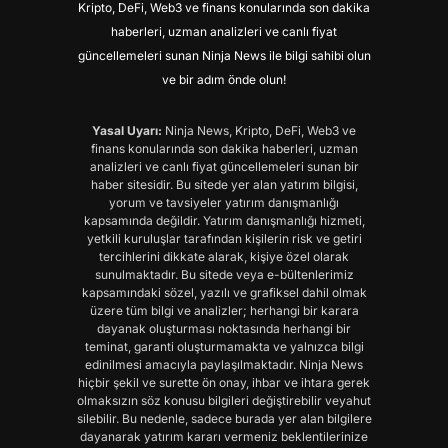
Kripto, DeFi, Web3 ve finans konularında son dakika
haberleri, uzman analizleri ve canlı fiyat
güncellemeleri sunan Ninja News ile bilgi sahibi olun
ve bir adım önde olun!
Yasal Uyarı:
Ninja News, Kripto, DeFi, Web3 ve
finans konularında son dakika haberleri, uzman
analizleri ve canlı fiyat güncellemeleri sunan bir
haber sitesidir. Bu sitede yer alan yatırım bilgisi,
yorum ve tavsiyeler yatırım danışmanlığı
kapsamında değildir. Yatırım danışmanlığı hizmeti,
yetkili kuruluşlar tarafından kişilerin risk ve getiri
tercihlerini dikkate alarak, kişiye özel olarak
sunulmaktadır. Bu sitede veya e-bültenlerimiz
kapsamındaki sözel, yazılı ve grafiksel dahil olmak
üzere tüm bilgi ve analizler; herhangi bir karara
dayanak oluşturması noktasında herhangi bir
teminat, garanti oluşturmamakta ve yalnızca bilgi
edinilmesi amacıyla paylaşılmaktadır. Ninja News
hiçbir şekil ve surette ön onay, ihbar ve ihtara gerek
olmaksızın söz konusu bilgileri değiştirebilir veyahut
silebilir. Bu nedenle, sadece burada yer alan bilgilere
dayanarak yatırım kararı vermeniz beklentilerinize