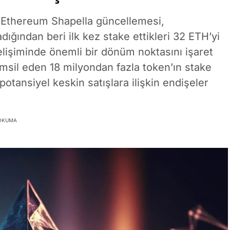
n Ethereum Shapella güncellemesi,
dığından beri ilk kez stake ettikleri 32 ETH’yi
elişiminde önemli bir dönüm noktasını işaret
msil eden 18 milyondan fazla token’ın stake
otansiyel keskin satışlara ilişkin endişeler
 OKUMA