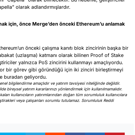
pella” olarak adlandırmışlardır.
amak için, önce Merge’den önceki Ethereum’u anlamak
ereum’un önceki çalışma kanıtı blok zincirinin başka bir
abakat (uzlaşma) katmanı olarak bilinen Proof of Stake
iştiriciler yalnızca PoS zincirini kullanmayı amaçlıyordu.
zor bir görev gibi göründüğü için iki zinciri birleştirmeyi
de buradan geliyordu.
nel bilgilendirme amaçlıdır ve yatırım tavsiyesi niteliğinde değildir.
ilde bireysel yatırım kararlarınızı yönlendirmek için kullanılmamalıdır.
 kalan kullanıcıların yatırımlarından doğan tüm sorumluluk kullanıcılara
, iştirakleri veya çalışanları sorumlu tutulamaz. Sorumluluk Reddi
.