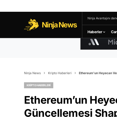
Ninja Avantajını den
Ninja News
Haberler
Can
Ninja News
Kripto Haberleri
Ethereum’un Heyecan Veri
KRIPTO HABERLERI
Ethereum’un Heyec
Güncellemesi Shape