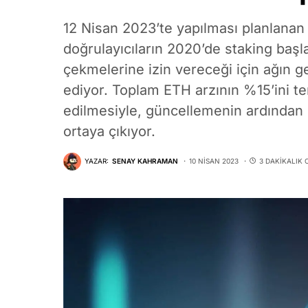
12 Nisan 2023’te yapılması planlana
doğrulayıcıların 2020’de staking başla
çekmelerine izin vereceği için ağın g
ediyor. Toplam ETH arzının %15’ini te
edilmesiyle, güncellemenin ardından p
ortaya çıkıyor.
YAZAR:
SENAY KAHRAMAN
10 NISAN 2023
3 DAKIKALIK