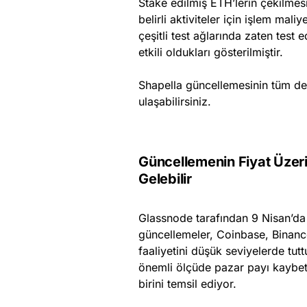
Stake edilmiş ETH’lerin çekilmes
belirli aktiviteler için işlem mal
çeşitli test ağlarında zaten test 
etkili oldukları gösterilmiştir.
Shapella güncellemesinin tüm de
ulaşabilirsiniz.
Güncellemenin Fiyat Üzerin
Gelebilir
Glassnode tarafından 9 Nisan’da 
güncellemeler, Coinbase, Binan
faaliyetini düşük seviyelerde tut
önemli ölçüde pazar payı kaybetm
birini temsil ediyor.