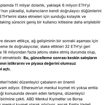
plamda 11 milyar dolarlık, yaklaşık 6 milyon ETH’yi
nun yükselişi, kullanıcıların kendi doğrulayıcı düğümlerini
ETH’lerini stake etmeleri için sunduğu kolaylık ve
taking sürecini geniş bir kullanıcı kitlesine daha erişilebilir
devam ettikçe, ağ gelişiminin bir sonraki aşaması için
eme ile doğrulayıcılar, stake ettikleri 32 ETH’yi geri
a 18 milyondan fazla jetonu stake etmiş durumda olup,
il etmektedir.
Bu, güncelleme sonrası keskin satışların
ın istikrarını ve piyasa değerini olumsuz
l açtı.
tleri’ndeki düzenleyici çabaların en önemli
 devam ediyor. Ethereum’un menkul kıymet mi yoksa emtia
ktiği konusunda devam eden tartışma, düzenleyici
 birimine çekti. ABD Menkul Kıymetler ve Borsa
 menkul kıymet olarak görüyor, ancak Emtia Vadeli