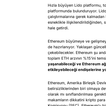
Hızla büyüyen Lido platformu, to
platformunda bulunduruyor. Lido’
çalıştırmalarına gerek kalmadan 
esneklikle ilişkilendirildiğinden, s
hale getirdi.
Ethereum büyümeye ve gelişmeye 
de hazırlanıyor. Yaklaşan güncell
çekebilecekler. Ethereum şu and
toplam ETH arzının %15’ini tems
yaşanabileceği ve Ethereum ağın
etkileyebileceği endişelerine yo
Ethereum, Amerika Birleşik Devle
belirsizliklerinden biri olmaya
olarak mı sınıflandırılması gere
makamların dikkatini kripto para
Komisyonu (SEC), Ethereum’u bir