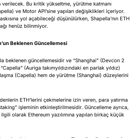
n verilecek. Bu kritik yükseltme, yürütme katmanı
lla) ve Motor API’sine yapılan değişiklikleri içeriyor.
 baskısına yol açabileceği düşünülürken, Shapella’nın ETH
cağı henüz bilinmiyor.
um’un Beklenen Güncellemesi
ıkla beklenen güncellemesidir ve “Shanghai” (Devcon 2
 “Capella” (Auriga takımyıldızındaki en parlak yıldız)
uzlaşma (Capella) hem de yürütme (Shanghai) düzeylerini
edenlerin ETH’lerini çekmelerine izin veren, para yatırma
aking” işleminin etkinleştirilmesidir. Güncelleme ayrıca,
 ilgili olarak Ethereum yazılımına yapılan birkaç küçük