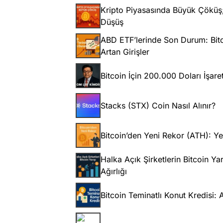
Kripto Piyasasında Büyük Çöküş; 
Düşüş
ABD ETF’lerinde Son Durum: Bitc
Artan Girişler
Bitcoin İçin 200.000 Doları İşare
Stacks (STX) Coin Nasıl Alınır?
Bitcoin’den Yeni Rekor (ATH): Ye
Halka Açık Şirketlerin Bitcoin Y
Ağırlığı
Bitcoin Teminatlı Konut Kredisi: