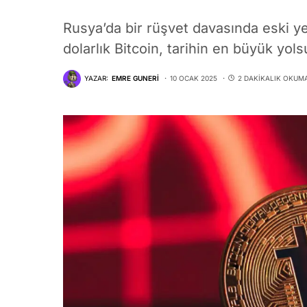
Rusya’da bir rüşvet davasında eski ye
dolarlık Bitcoin, tarihin en büyük yo
YAZAR:
EMRE GUNERI
10 OCAK 2025
2 DAKIKALIK OKUM