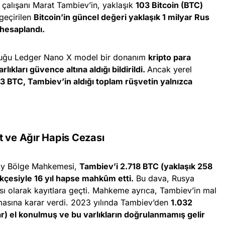
 çalışanı Marat Tambiev’in, yaklaşık
103 Bitcoin (BTC)
geçirilen
Bitcoin’in güncel değeri yaklaşık 1 milyar Rus
 hesaplandı.
olduğu Ledger Nano X model bir donanım
kripto para
lıkları güvence altına aldığı bildirildi.
Ancak yerel
3 BTC, Tambiev’in aldığı toplam rüşvetin yalnızca
t ve Ağır Hapis Cezası
ky Bölge Mahkemesi,
Tambiev’i 2.718 BTC (yaklaşık 258
ekçesiyle 16 yıl hapse mahkûm etti.
Bu dava, Rusya
sı olarak kayıtlara geçti. Mahkeme ayrıca, Tambiev’in mal
ulmasına karar verdi. 2023 yılında Tambiev’den
1.032
r) el konulmuş ve bu varlıkların doğrulanmamış gelir