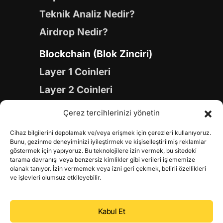
Teknik Analiz Nedir?
Airdrop Nedir?
Blockchain (Blok Zinciri)
Layer 1 Coinleri
Layer 2 Coinleri
Yapay Zeka (AI) Coinleri
Çerez tercihlerinizi yönetin
Meme Coinleri
Cihaz bilgilerini depolamak ve/veya erişmek için çerezleri kullanıyoruz.
Gaming Coinleri
Bunu, gezinme deneyiminizi iyileştirmek ve kişiselleştirilmiş reklamlar
göstermek için yapıyoruz. Bu teknolojilere izin vermek, bu sitedeki
RWA Coinleri
tarama davranışı veya benzersiz kimlikler gibi verileri işlememize
olanak tanıyor. İzin vermemek veya izni geri çekmek, belirli özellikleri
DeFi Coinleri
ve işlevleri olumsuz etkileyebilir.
DePIN Coinleri
Kabul Et
Metaverse Coinleri