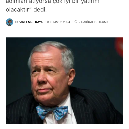
adımları atıyorsa çok iyi bir yatırım
olacaktır” dedi.
YAZAR:
EMRE KAYA
8 TEMMUZ 2024
2 DAKIKALIK OKUMA