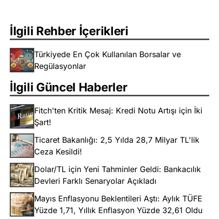
İlgili Rehber İçerikleri
Türkiyede En Çok Kullanılan Borsalar ve
Regülasyonlar
İlgili Güncel Haberler
Fitch'ten Kritik Mesaj: Kredi Notu Artışı için İki
Şart!
Ticaret Bakanlığı: 2,5 Yılda 28,7 Milyar TL'lik
Ceza Kesildi!
Dolar/TL için Yeni Tahminler Geldi: Bankacılık
Devleri Farklı Senaryolar Açıkladı
Mayıs Enflasyonu Beklentileri Aştı: Aylık TÜFE
Yüzde 1,71, Yıllık Enflasyon Yüzde 32,61 Oldu