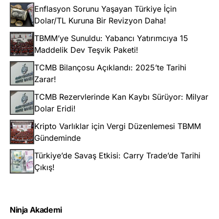
Enflasyon Sorunu Yaşayan Türkiye İçin
Dolar/TL Kuruna Bir Revizyon Daha!
TBMM’ye Sunuldu: Yabancı Yatırımcıya 15
Maddelik Dev Teşvik Paketi!
TCMB Bilançosu Açıklandı: 2025’te Tarihi
Zarar!
TCMB Rezervlerinde Kan Kaybı Sürüyor: Milyar
Dolar Eridi!
Kripto Varlıklar için Vergi Düzenlemesi TBMM
Gündeminde
Türkiye’de Savaş Etkisi: Carry Trade’de Tarihi
Çıkış!
Ninja Akademi