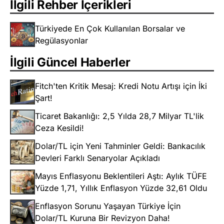
İlgili Rehber İçerikleri
Türkiyede En Çok Kullanılan Borsalar ve
Regülasyonlar
İlgili Güncel Haberler
Fitch'ten Kritik Mesaj: Kredi Notu Artışı için İki
Şart!
Ticaret Bakanlığı: 2,5 Yılda 28,7 Milyar TL'lik
Ceza Kesildi!
Dolar/TL için Yeni Tahminler Geldi: Bankacılık
Devleri Farklı Senaryolar Açıkladı
Mayıs Enflasyonu Beklentileri Aştı: Aylık TÜFE
Yüzde 1,71, Yıllık Enflasyon Yüzde 32,61 Oldu
Enflasyon Sorunu Yaşayan Türkiye İçin
Dolar/TL Kuruna Bir Revizyon Daha!