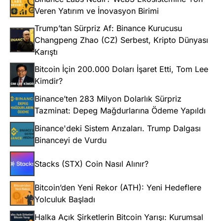
Veren Yatırım ve İnovasyon Birimi
Trump’tan Sürpriz Af: Binance Kurucusu
Changpeng Zhao (CZ) Serbest, Kripto Dünyası
Karıştı
Bitcoin İçin 200.000 Doları İşaret Etti, Tom Lee
Kimdir?
Binance’ten 283 Milyon Dolarlık Sürpriz
Tazminat: Depeg Mağdurlarına Ödeme Yapıldı
Binance'deki Sistem Arızaları. Trump Dalgası
Binanceyi de Vurdu
Stacks (STX) Coin Nasıl Alınır?
Bitcoin’den Yeni Rekor (ATH): Yeni Hedeflere
Yolculuk Başladı
Halka Açık Şirketlerin Bitcoin Yarışı: Kurumsal