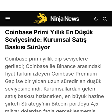
Ninja News
KRIPTO HABERLERI
BITCOIN (BTC) HABERLERI
Coinbase Primi Yıllık En Düşük
Seviyesinde: Kurumsal Satış
Baskısı Sürüyor
Coinbase primi yıllık dip seviyelere
geriledi; Coinbase ile Binance arasındaki
fiyat farkını izleyen Coinbase Premium
Gap ise bir yıldan uzun süredir en düşük
seviyesine indi. Kurumsallardan gelen
satış baskısı hızlanırken, en büyük hazine
şirketi Strategy’nin Bitcoin portföyü 4,5
milyar dolardan fazla gerçekleşmemiş