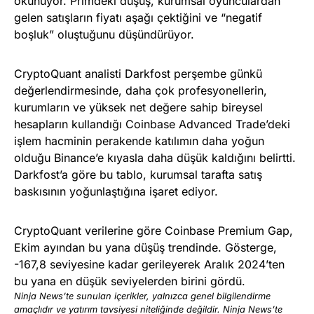
okunuyor. Primdeki düşüş, kurumsal oyunculardan
gelen satışların fiyatı aşağı çektiğini ve “negatif
boşluk” oluştuğunu düşündürüyor.
CryptoQuant analisti Darkfost perşembe günkü
değerlendirmesinde, daha çok profesyonellerin,
kurumların ve yüksek net değere sahip bireysel
hesapların kullandığı Coinbase Advanced Trade’deki
işlem hacminin perakende katılımın daha yoğun
olduğu Binance’e kıyasla daha düşük kaldığını belirtti.
Darkfost’a göre bu tablo, kurumsal tarafta satış
baskısının yoğunlaştığına işaret ediyor.
CryptoQuant verilerine göre Coinbase Premium Gap,
Ekim ayından bu yana düşüş trendinde. Gösterge,
-167,8 seviyesine kadar gerileyerek Aralık 2024’ten
bu yana en düşük seviyelerden birini gördü.
Ninja News’te sunulan içerikler, yalnızca genel bilgilendirme
amaçlıdır ve yatırım tavsiyesi niteliğinde değildir. Ninja News’te