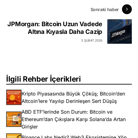
Sonraki haber
JPMorgan: Bitcoin Uzun Vadede
Altına Kıyasla Daha Cazip
5 ŞUBAT 2026
İlgili Rehber İçerikleri
Kripto Piyasasında Büyük Çöküş; Bitcoin’den
Altcoin’lere Yayılıp Derinleşen Sert Düşüş
ABD ETF’lerinde Son Durum: Bitcoin ve
Ethereum’dan Çıkışlara Karşı Solana’da Artan
Girişler
Binance Labs Nedir? Web3 Ekosistemine Yön