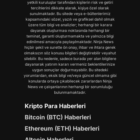
yetkili kuruluşlar tarafından kişilerin risk ve getiri
tercihlerini dikkate alarak, kişiye özel olarak
sunulmaktadır. Bu sitede veya e-bültenlerimiz
kapsamındaki sözel, yazılı ve grafiksel dahil olmak
üzere tüm bilgi ve analizler; herhangi bir karara
dayanak oluşturması noktasında herhangi bir
teminat, garanti oluşturmamakta ve yalnızca bilgi
edinilmesi amacıyla paylaşılmaktadır. Ninja News
hiçbir şekil ve surette ön onay, ihbar ve ihtara gerek
olmaksızın söz konusu bilgileri değiştirebilir veyahut
silebilir. Bu nedenle, sadece burada yer alan bilgilere
dayanarak yatırım kararı vermeniz beklentilerinize
uygun sonuçlar doğurmayabilir. Bu sitedeki
yorumlardan, eksik bilgi ve/veya güncel olmama gibi
konularda ortaya çıkabilecek zararlardan Ninja
News ve çalışanlarının herhangi bir sorumluluğu
bulunmamaktadır.
Kripto Para Haberleri
Bitcoin (BTC) Haberleri
Ethereum (ETH) Haberleri
Altcoin Haberleri