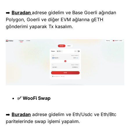
➡️
Buradan
adrese gidelim ve Base Goerli ağından
Polygon, Goerli ve diğer EVM ağlarına gETH
gönderimi yaparak Tx kasalım.
✅ WooFi Swap
➡️
Buradan
adrese gidelim ve Eth/Usdc ve Eth/Btc
paritelerinde swap işlemi yapalım.