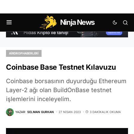
Ninja News
AIRDROP HABERLERI
Coinbase Base Testnet Kılavuzu
Coinbase borsasının duyurduğu Ethereum
Layer-2 ağı olan BuildOnBase testnet
işlemlerini inceleyelim.
YAZAR:
SELMAN GURKAN
27 NISAN 2023
3 DAKIKALIK OKUMA