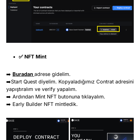
✅ NFT Mint
➡️
Buradan
adrese gidelim.
➡️Start Quest diyelim. Kopyaladığımız Contrat adresini
yapıştıralım ve verify yapalım.
➡️ Ardından Mint NFT butonuna tıklayalım.
➡️ Early Builder NFT mintledik.