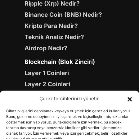
Ripple (Xrp) Nedir?
Binance Coin (BNB) Nedir?
Kripto Para Nedir?
Teknik Analiz Nedir?
Airdrop Nedir?
Blockchain (Blok Zinciri)
Layer 1 Coinleri
Layer 2 Coinleri
Yapay Zeka (AI) Coinleri
Çerez tercihlerinizi yönetin
Meme Coinleri
Cihaz bilgilerini depolamak ve/veya erişmek için çerezleri kullanıyoruz.
Gaming Coinleri
Bunu, gezinme deneyiminizi iyileştirmek ve kişiselleştirilmiş reklamlar
göstermek için yapıyoruz. Bu teknolojilere izin vermek, bu sitedeki
RWA Coinleri
tarama davranışı veya benzersiz kimlikler gibi verileri işlememize
olanak tanıyor. İzin vermemek veya izni geri çekmek, belirli özellikleri
ve işlevleri olumsuz etkileyebilir.