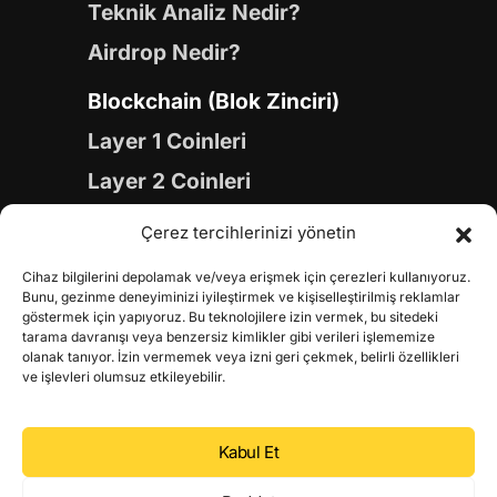
Teknik Analiz Nedir?
Airdrop Nedir?
Blockchain (Blok Zinciri)
Layer 1 Coinleri
Layer 2 Coinleri
Yapay Zeka (AI) Coinleri
Çerez tercihlerinizi yönetin
Meme Coinleri
Cihaz bilgilerini depolamak ve/veya erişmek için çerezleri kullanıyoruz.
Gaming Coinleri
Bunu, gezinme deneyiminizi iyileştirmek ve kişiselleştirilmiş reklamlar
göstermek için yapıyoruz. Bu teknolojilere izin vermek, bu sitedeki
RWA Coinleri
tarama davranışı veya benzersiz kimlikler gibi verileri işlememize
olanak tanıyor. İzin vermemek veya izni geri çekmek, belirli özellikleri
DeFi Coinleri
ve işlevleri olumsuz etkileyebilir.
DePIN Coinleri
Kabul Et
Metaverse Coinleri