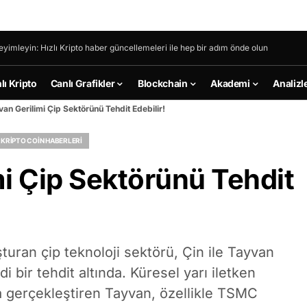
eyimleyin: Hızlı Kripto haber güncellemeleri ile hep bir adım önde olun
lı Kripto
Canlı Grafikler
Blockchain
Akademi
Analizl
an Gerilimi Çip Sektörünü Tehdit Edebilir!
 KRIPTO COIN HABERLERI
i Çip Sektörünü Tehdit
uran çip teknoloji sektörü, Çin ile Tayvan
i bir tehdit altında. Küresel yarı iletken
na gerçekleştiren Tayvan, özellikle TSMC