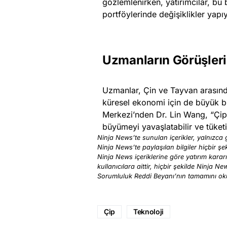
gözlemlenirken, yatırımcılar, bu b
portföylerinde değişiklikler yapı
Uzmanların Görüşleri
Uzmanlar, Çin ve Tayvan arasında
küresel ekonomi için de büyük bir
Merkezi’nden Dr. Lin Wang, “Çip
büyümeyi yavaşlatabilir ve tüketic
Ninja News’te sunulan içerikler, yalnızca g
Ninja News’te paylaşılan bilgiler hiçbir şek
Ninja News içeriklerine göre yatırım karar
kullanıcılara aittir, hiçbir şekilde Ninja N
Sorumluluk Reddi Beyanı’nın tamamını o
Çip
Teknoloji