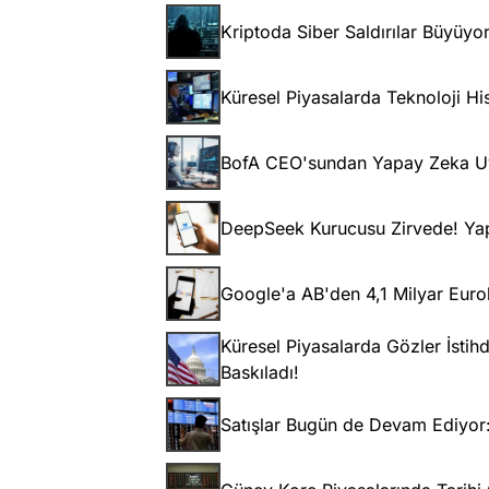
Kriptoda Siber Saldırılar Büyüyo
Küresel Piyasalarda Teknoloji His
BofA CEO'sundan Yapay Zeka Uyar
DeepSeek Kurucusu Zirvede! Yap
Google'a AB'den 4,1 Milyar Eurol
Küresel Piyasalarda Gözler İstihd
Baskıladı!
Satışlar Bugün de Devam Ediyor: