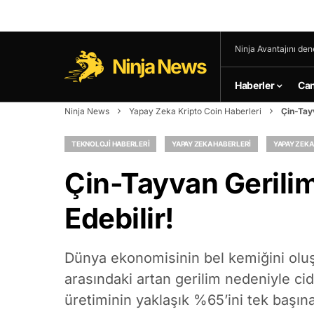
Ninja Avantajını den
Ninja News
Haberler
Can
Ninja News
Yapay Zeka Kripto Coin Haberleri
Çin-Tayv
TEKNOLOJI HABERLERI
YAPAY ZEKA HABERLERI
YAPAY ZEKA
Çin-Tayvan Gerilim
Edebilir!
Dünya ekonomisinin bel kemiğini oluşt
arasındaki artan gerilim nedeniyle cidd
üretiminin yaklaşık %65’ini tek başı