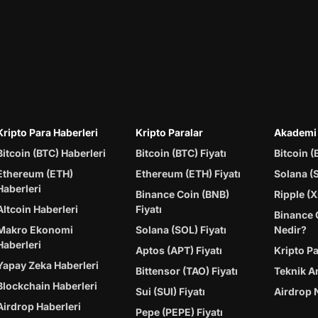
Kripto Para Haberleri
Kripto Paralar
Akademi
Bitcoin (BTC) Haberleri
Bitcoin (BTC) Fiyatı
Bitcoin (
Ethereum (ETH)
Ethereum (ETH) Fiyatı
Solana (
Haberleri
Binance Coin (BNB)
Ripple (X
Altcoin Haberleri
Fiyatı
Binance 
Makro Ekonomi
Solana (SOL) Fiyatı
Nedir?
Haberleri
Aptos (APT) Fiyatı
Kripto P
Yapay Zeka Haberleri
Bittensor (TAO) Fiyatı
Teknik A
Blockchain Haberleri
Sui (SUI) Fiyatı
Airdrop 
Airdrop Haberleri
Pepe (PEPE) Fiyatı