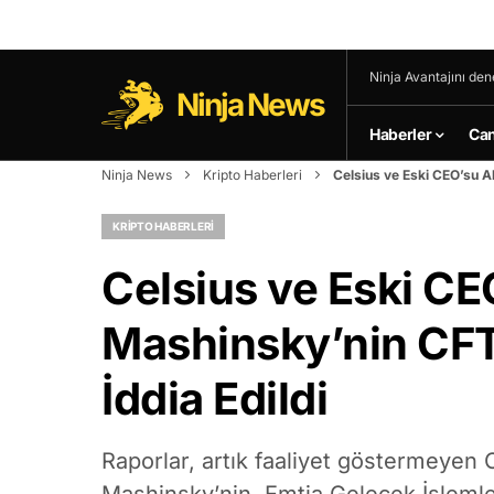
Ninja Avantajını den
Ninja News
Haberler
Can
Ninja News
Kripto Haberleri
Celsius ve Eski CEO’su Ale
KRIPTO HABERLERI
Celsius ve Eski CE
Mashinsky’nin CFTC 
İddia Edildi
Raporlar, artık faaliyet göstermeyen