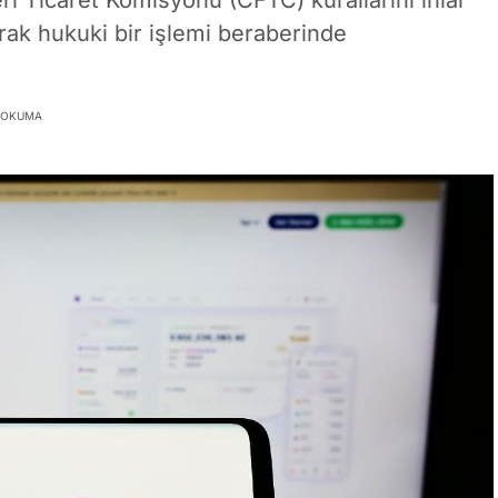
i Ticaret Komisyonu (CFTC) kurallarını ihlal
rak hukuki bir işlemi beraberinde
K OKUMA