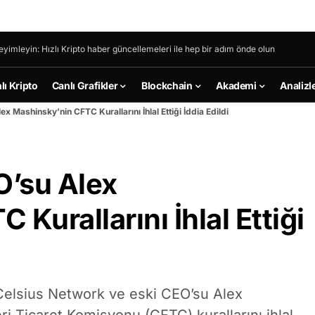
eyimleyin: Hızlı Kripto haber güncellemeleri ile hep bir adım önde olun
lı Kripto
Canlı Grafikler
Blockchain
Akademi
Analizl
x Mashinsky’nin CFTC Kurallarını İhlal Ettiği İddia Edildi
O’su Alex
Kurallarını İhlal Ettiği
 Celsius Network ve eski CEO’su Alex