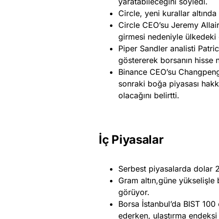
yaratabileceğini söyledi.
Circle, yeni kurallar altın
Circle CEO’su Jeremy Allaire
girmesi nedeniyle ülkedeki o
Piper Sandler analisti Patr
göstererek borsanın hisse 
Binance CEO’su Changpeng Z
sonraki boğa piyasası hakk
olacağını belirtti.
İç Piyasalar
Serbest piyasalarda dolar 
Gram altın,güne yükselişle 
görüyor.
Borsa İstanbul’da BIST 100
ederken, ulaştırma endeksi 