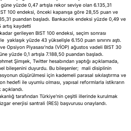
 güne yüzde 0,47 artışla rekor seviye olan 6.135,31
BIST 100 endeksi, önceki kapanışa göre 28,55 puan ve
135,31 puandan başladı. Bankacılık endeksi yüzde 0,49 ve
artış kaydetti
adar gerileyen BIST 100 endeksi, seçim sonrası
 ile yaklaşık yüzde 43 yükselişle 6.150 puan sınırını aştı.
m ve Opsiyon Piyasası’nda (VİOP) ağustos vadeli BIST 30
üne yüzde 0,1 artışla 7.188,50 puandan başladı.
ehmet Şimşek, Twitter hesabından yaptığı açıklamada,
 bileşenini duyurdu. Bu bileşenler; mali disiplinin
lasyonun düşürülmesi için kademeli parasal sıkılaştırma ve
yon hedefi ile uyumlu olması, yapısal reformlarla istikrarın
k açıklandı.
kanlığ tarafından Türkiye’nin çeşitli illerinde kurulmak
üzgar enerjisi santrali (RES) başvurusu onaylandı.