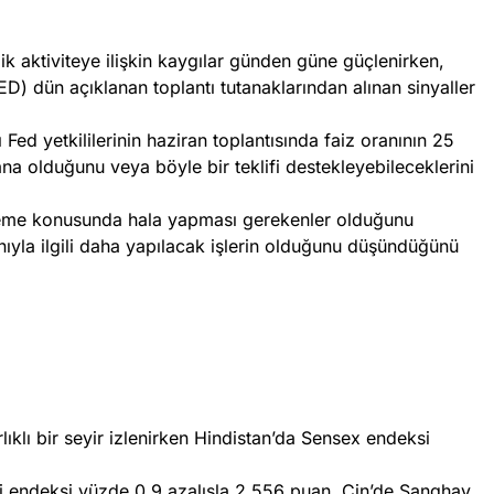
 aktiviteye ilişkin kaygılar günden güne güçlenirken,
) dün açıklanan toplantı tutanaklarından alınan sinyaller
Fed yetkililerinin haziran toplantısında faiz oranının 25
na olduğunu veya böyle bir teklifi destekleyebileceklerini
eleme konusunda hala yapması gerekenler olduğunu
nıyla ilgili daha yapılacak işlerin olduğunu düşündüğünü
lıklı bir seyir izlenirken Hindistan’da Sensex endeksi
 endeksi yüzde 0,9 azalışla 2.556 puan, Çin’de Şanghay