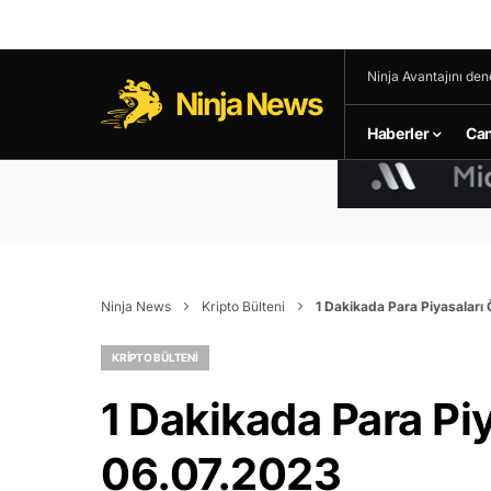
Ninja Avantajını den
Ninja News
Haberler
Can
Ninja News
Kripto Bülteni
1 Dakikada Para Piyasaları
KRIPTO BÜLTENI
1 Dakikada Para Piy
06.07.2023