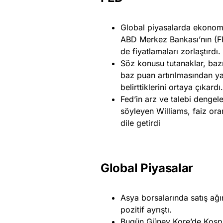
Global piyasalarda ekonomik
ABD Merkez Bankası’nın (FED
de fiyatlamaları zorlaştırdı.
Söz konusu tutanaklar, bazı 
baz puan artırılmasından ya
belirttiklerini ortaya çıkardı.
Fed’in arz ve talebi deng
söyleyen Williams, faiz ora
dile getirdi
Global Piyasalar
Asya borsalarında satış ağır
pozitif ayrıştı.
Bugün Güney Kore’de Kospi