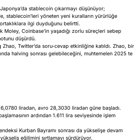
da Japonya’da stablecoin çıkarmayı düşünüyor;
, stablecoin’leri yöneten yeni kuralların yürürlüğe
rtaklıklara ilgi duyduğunu belirtti.
ick Moley, Coinbase’in yaşadığı zorlu süreçleri sebep
notunu düşürdü.
hao, Twitter’da soru-cevap etkinliğine katıldı. Zhao, bir
ında halving sonrası gelebileceğini, muhtemelen 2025 te
26,0780 liradan, avro 28,3030 liradan güne başladı.
başlamasının ardından 1.611 lira seviyesinde işlem
 endeksi Kurban Bayramı sonrası da yükselişe devam
yükseliş eğilimini sırtlamayı sürdürüyor.