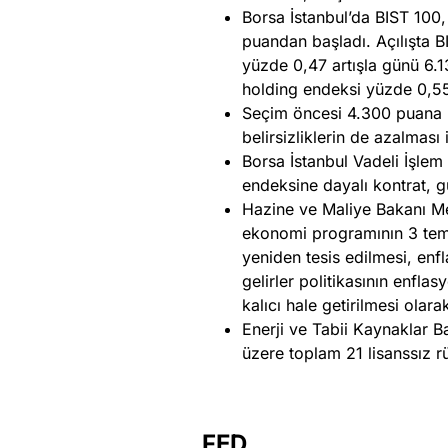
Borsa İstanbul’da BIST 100,
puandan başladı. Açılışta 
yüzde 0,47 artışla günü 6.
holding endeksi yüzde 0,55 
Seçim öncesi 4.300 puana k
belirsizliklerin de azalması
Borsa İstanbul Vadeli İşle
endeksine dayalı kontrat, g
Hazine ve Maliye Bakanı M
ekonomi programının 3 temel
yeniden tesis edilmesi, enf
gelirler politikasının enflas
kalıcı hale getirilmesi olara
Enerji ve Tabii Kaynaklar Ba
üzere toplam 21 lisanssız r
FED