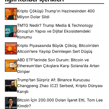
Kripto Çöküşü Trump’ın Hazinesinden 400
Milyon Dolar Sildi
TMTG Nedir? Trump Media & Technology
Group’un Yapısı ve Dijital Ekosistemdeki
Konumu
Kripto Piyasasında Büyük Çöküş; Bitcoin’den
Altcoin’lere Yayılıp Derinleşen Sert Düşüş
ABD ETF’lerinde Son Durum: Bitcoin ve
Ethereum’dan Çıkışlara Karşı Solana’da Artan
Girişler
Trump’tan Sürpriz Af: Binance Kurucusu
Changpeng Zhao (CZ) Serbest, Kripto Dünyası
Karıştı
Bitcoin İçin 200.000 Doları İşaret Etti, Tom Lee
Kimdir?