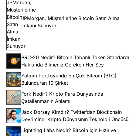
JPMorgan, Müşterilerine Bitcoin Satın Alma
İmkanı Sunuyor
BRC-20 Nedir? Bitcoin Tabanlı Token Standardı
Hakkında Bilmeniz Gereken Her Şey
Yatırım Portföyünde En Çok Bitcoin (BTC)
Bulunduran 10 Şirket
Fork Nedir? Kripto Para Dünyasında
Çatallanmanın Anlamı
Jack Dorsey Kimdir? Twitter’dan Blockchain
Devrimine, Kripto Dünyasının Teknoloji Öncüsü
Lightning Labs Nedir? Bitcoin İçin Hızlı ve