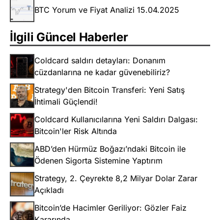
BTC Yorum ve Fiyat Analizi 15.04.2025
İlgili Güncel Haberler
Coldcard saldırı detayları: Donanım
cüzdanlarına ne kadar güvenebiliriz?
Strategy'den Bitcoin Transferi: Yeni Satış
İhtimali Güçlendi!
Coldcard Kullanıcılarına Yeni Saldırı Dalgası:
Bitcoin'ler Risk Altında
ABD’den Hürmüz Boğazı’ndaki Bitcoin ile
Ödenen Sigorta Sistemine Yaptırım
Strategy, 2. Çeyrekte 8,2 Milyar Dolar Zarar
Açıkladı
Bitcoin’de Hacimler Geriliyor: Gözler Faiz
Kararında