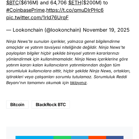
$BTC
($616M) and 64,706
$ETH
($200M) to
#CoinbasePrime
.
https://t.co/qmuDIrPHc6
pic.twitter.com/1rId76UrqF
— Lookonchain (@lookonchain)
November 19, 2025
Ninja News’te sunulan içerikler, yalnızca genel bilgilendirme
amaçlıdır ve yatırım tavsiyesi niteliğinde değildir. Ninja News’te
paylaşılan bilgiler hiçbir şekilde bireysel yatırım kararlarınızı
yönlendirmek için kullanılmamalıdır. Ninja News içeriklerine göre
yatırım kararı kalan kullanıcıların yatırımlarından doğan tüm
sorumluluk kullanıcılara aittir, hiçbir şekilde Ninja News, ortakları,
iştirakleri veya çalışanları sorumlu tutulamaz. Sorumluluk Reddi
Beyanı’nın tamamını okumak için
tıklayınız
.
Bitcoin
BlackRock BTC