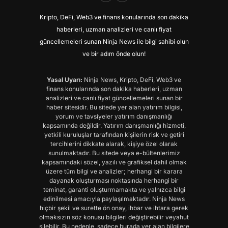
Kripto, DeFi, Web3 ve finans konularında son dakika
haberleri, uzman analizleri ve canlı fiyat
güncellemeleri sunan Ninja News ile bilgi sahibi olun
ve bir adım önde olun!
Yasal Uyarı:
Ninja News, Kripto, DeFi, Web3 ve
finans konularında son dakika haberleri, uzman
analizleri ve canlı fiyat güncellemeleri sunan bir
haber sitesidir. Bu sitede yer alan yatırım bilgisi,
yorum ve tavsiyeler yatırım danışmanlığı
kapsamında değildir. Yatırım danışmanlığı hizmeti,
yetkili kuruluşlar tarafından kişilerin risk ve getiri
tercihlerini dikkate alarak, kişiye özel olarak
sunulmaktadır. Bu sitede veya e-bültenlerimiz
kapsamındaki sözel, yazılı ve grafiksel dahil olmak
üzere tüm bilgi ve analizler; herhangi bir karara
dayanak oluşturması noktasında herhangi bir
teminat, garanti oluşturmamakta ve yalnızca bilgi
edinilmesi amacıyla paylaşılmaktadır. Ninja News
hiçbir şekil ve surette ön onay, ihbar ve ihtara gerek
olmaksızın söz konusu bilgileri değiştirebilir veyahut
silebilir. Bu nedenle, sadece burada yer alan bilgilere