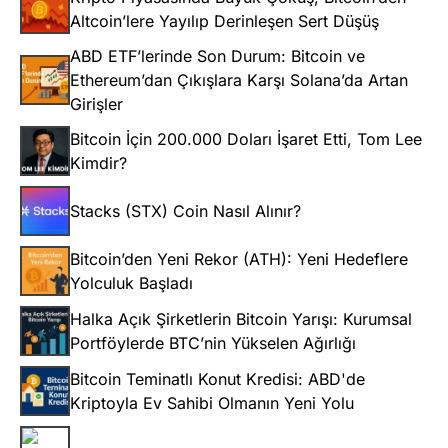
Altcoin’lere Yayılıp Derinleşen Sert Düşüş
ABD ETF’lerinde Son Durum: Bitcoin ve
Ethereum’dan Çıkışlara Karşı Solana’da Artan
Girişler
Bitcoin İçin 200.000 Doları İşaret Etti, Tom Lee
Kimdir?
Stacks (STX) Coin Nasıl Alınır?
Bitcoin’den Yeni Rekor (ATH): Yeni Hedeflere
Yolculuk Başladı
Halka Açık Şirketlerin Bitcoin Yarışı: Kurumsal
Portföylerde BTC’nin Yükselen Ağırlığı
Bitcoin Teminatlı Konut Kredisi: ABD'de
Kriptoyla Ev Sahibi Olmanın Yeni Yolu