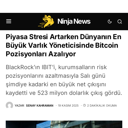
Ninja News
KRIPTO HABERLERI
BITCOIN (BTC) HABERLERI
Piyasa Stresi Artarken Dünyanın En
Büyük Varlık Yöneticisinde Bitcoin
Pozisyonları Azalıyor
BlackRock’ın IBIT’i, kurumsalların risk
pozisyonlarını azaltmasıyla Salı günü
şimdiye kadarki en büyük net çıkışını
kaydetti ve 523 milyon dolarlık çıkış gördü.
YAZAR:
SENAY KAHRAMAN
19 KASIM 2025
2 DAKIKALIK OKUMA