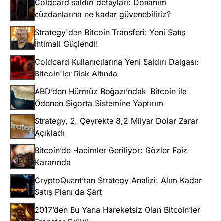
Coldcard saldırı detayları: Donanım
cüzdanlarına ne kadar güvenebiliriz?
Strategy'den Bitcoin Transferi: Yeni Satış
İhtimali Güçlendi!
Coldcard Kullanıcılarına Yeni Saldırı Dalgası:
Bitcoin'ler Risk Altında
ABD’den Hürmüz Boğazı’ndaki Bitcoin ile
Ödenen Sigorta Sistemine Yaptırım
Strategy, 2. Çeyrekte 8,2 Milyar Dolar Zarar
Açıkladı
Bitcoin’de Hacimler Geriliyor: Gözler Faiz
Kararında
CryptoQuant’tan Strategy Analizi: Alım Kadar
Satış Planı da Şart
2017’den Bu Yana Hareketsiz Olan Bitcoin’ler