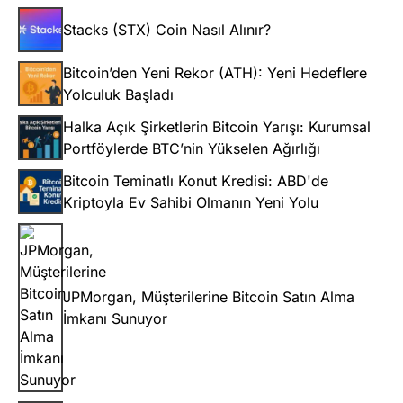
Stacks (STX) Coin Nasıl Alınır?
Bitcoin’den Yeni Rekor (ATH): Yeni Hedeflere
Yolculuk Başladı
Halka Açık Şirketlerin Bitcoin Yarışı: Kurumsal
Portföylerde BTC’nin Yükselen Ağırlığı
Bitcoin Teminatlı Konut Kredisi: ABD'de
Kriptoyla Ev Sahibi Olmanın Yeni Yolu
JPMorgan, Müşterilerine Bitcoin Satın Alma
İmkanı Sunuyor