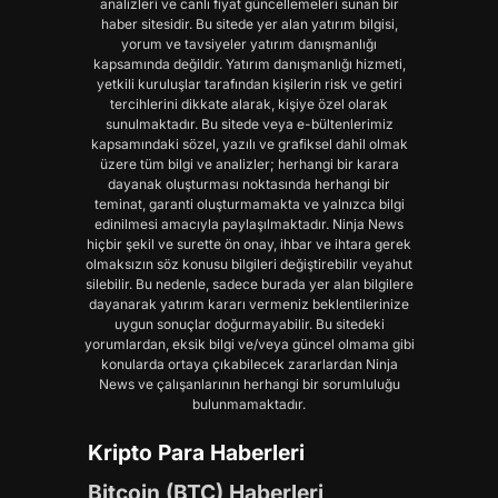
analizleri ve canlı fiyat güncellemeleri sunan bir
haber sitesidir. Bu sitede yer alan yatırım bilgisi,
yorum ve tavsiyeler yatırım danışmanlığı
kapsamında değildir. Yatırım danışmanlığı hizmeti,
yetkili kuruluşlar tarafından kişilerin risk ve getiri
tercihlerini dikkate alarak, kişiye özel olarak
sunulmaktadır. Bu sitede veya e-bültenlerimiz
kapsamındaki sözel, yazılı ve grafiksel dahil olmak
üzere tüm bilgi ve analizler; herhangi bir karara
dayanak oluşturması noktasında herhangi bir
teminat, garanti oluşturmamakta ve yalnızca bilgi
edinilmesi amacıyla paylaşılmaktadır. Ninja News
hiçbir şekil ve surette ön onay, ihbar ve ihtara gerek
olmaksızın söz konusu bilgileri değiştirebilir veyahut
silebilir. Bu nedenle, sadece burada yer alan bilgilere
dayanarak yatırım kararı vermeniz beklentilerinize
uygun sonuçlar doğurmayabilir. Bu sitedeki
yorumlardan, eksik bilgi ve/veya güncel olmama gibi
konularda ortaya çıkabilecek zararlardan Ninja
News ve çalışanlarının herhangi bir sorumluluğu
bulunmamaktadır.
Kripto Para Haberleri
Bitcoin (BTC) Haberleri