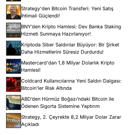
Strategy'den Bitcoin Transferi: Yeni Satış
İhtimali Güçlendi!
BNY’den Kripto Hamlesi: Dev Banka Staking
Hizmeti Sunmaya Hazırlanıyor!
Kriptoda Siber Saldırılar Büyüyor: Bir Şirket
Daha Hizmetlerini Süresiz Durdurdu!
Mastercard'dan 1,8 Milyar Dolarlık Kripto
Hamlesi!
Coldcard Kullanıcılarına Yeni Saldırı Dalgası:
Bitcoin'ler Risk Altında
ABD’den Hürmüz Boğazı’ndaki Bitcoin ile
Ödenen Sigorta Sistemine Yaptırım
Strategy, 2. Çeyrekte 8,2 Milyar Dolar Zarar
Açıkladı