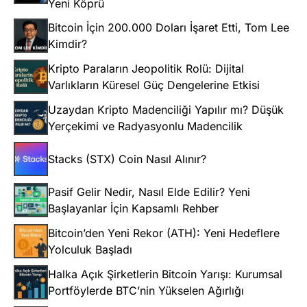
Yeni Köprü
Bitcoin İçin 200.000 Doları İşaret Etti, Tom Lee
Kimdir?
Kripto Paraların Jeopolitik Rolü: Dijital
Varlıkların Küresel Güç Dengelerine Etkisi
Uzaydan Kripto Madenciliği Yapılır mı? Düşük
Yerçekimi ve Radyasyonlu Madencilik
Stacks (STX) Coin Nasıl Alınır?
Pasif Gelir Nedir, Nasıl Elde Edilir? Yeni
Başlayanlar İçin Kapsamlı Rehber
Bitcoin’den Yeni Rekor (ATH): Yeni Hedeflere
Yolculuk Başladı
Halka Açık Şirketlerin Bitcoin Yarışı: Kurumsal
Portföylerde BTC’nin Yükselen Ağırlığı