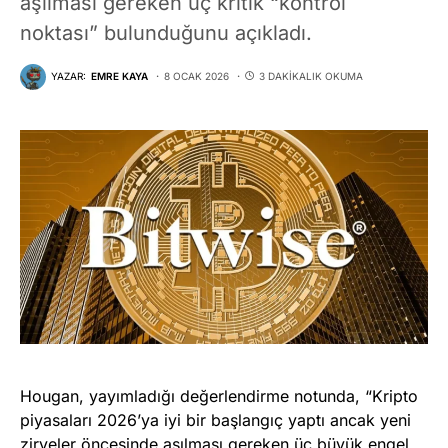
aşılması gereken üç kritik “kontrol
noktası” bulunduğunu açıkladı.
YAZAR:
EMRE KAYA
8 OCAK 2026
3 DAKIKALIK OKUMA
Hougan, yayımladığı değerlendirme notunda, “Kripto
piyasaları 2026’ya iyi bir başlangıç yaptı ancak yeni
zirveler öncesinde aşılması gereken üç büyük engel