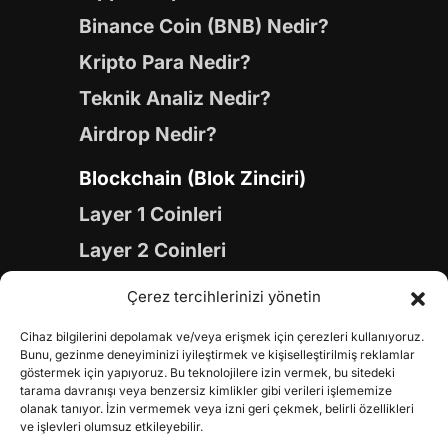
Binance Coin (BNB) Nedir?
Kripto Para Nedir?
Teknik Analiz Nedir?
Airdrop Nedir?
Blockchain (Blok Zinciri)
Layer 1 Coinleri
Layer 2 Coinleri
Yapay Zeka (AI) Coinleri
Çerez tercihlerinizi yönetin
Meme Coinleri
Cihaz bilgilerini depolamak ve/veya erişmek için çerezleri kullanıyoruz.
Gaming Coinleri
Bunu, gezinme deneyiminizi iyileştirmek ve kişiselleştirilmiş reklamlar
göstermek için yapıyoruz. Bu teknolojilere izin vermek, bu sitedeki
RWA Coinleri
tarama davranışı veya benzersiz kimlikler gibi verileri işlememize
olanak tanıyor. İzin vermemek veya izni geri çekmek, belirli özellikleri
DeFi Coinleri
ve işlevleri olumsuz etkileyebilir.