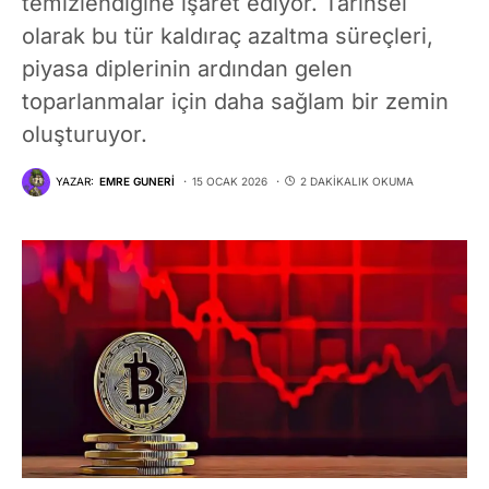
temizlendiğine işaret ediyor. Tarihsel
olarak bu tür kaldıraç azaltma süreçleri,
piyasa diplerinin ardından gelen
toparlanmalar için daha sağlam bir zemin
oluşturuyor.
YAZAR:
EMRE GUNERI
15 OCAK 2026
2 DAKIKALIK OKUMA