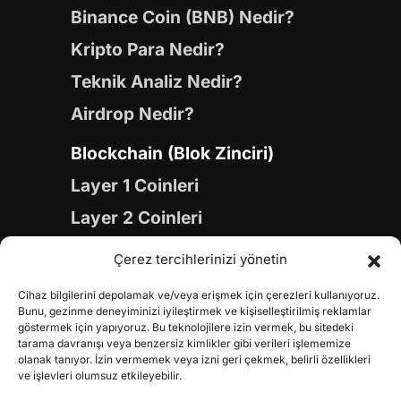
Binance Coin (BNB) Nedir?
Kripto Para Nedir?
Teknik Analiz Nedir?
Airdrop Nedir?
Blockchain (Blok Zinciri)
Layer 1 Coinleri
Layer 2 Coinleri
Yapay Zeka (AI) Coinleri
Çerez tercihlerinizi yönetin
Meme Coinleri
Cihaz bilgilerini depolamak ve/veya erişmek için çerezleri kullanıyoruz.
Gaming Coinleri
Bunu, gezinme deneyiminizi iyileştirmek ve kişiselleştirilmiş reklamlar
göstermek için yapıyoruz. Bu teknolojilere izin vermek, bu sitedeki
RWA Coinleri
tarama davranışı veya benzersiz kimlikler gibi verileri işlememize
olanak tanıyor. İzin vermemek veya izni geri çekmek, belirli özellikleri
DeFi Coinleri
ve işlevleri olumsuz etkileyebilir.