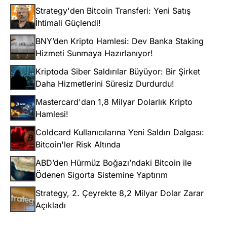
Strategy'den Bitcoin Transferi: Yeni Satış
İhtimali Güçlendi!
BNY’den Kripto Hamlesi: Dev Banka Staking
Hizmeti Sunmaya Hazırlanıyor!
Kriptoda Siber Saldırılar Büyüyor: Bir Şirket
Daha Hizmetlerini Süresiz Durdurdu!
Mastercard'dan 1,8 Milyar Dolarlık Kripto
Hamlesi!
Coldcard Kullanıcılarına Yeni Saldırı Dalgası:
Bitcoin'ler Risk Altında
ABD’den Hürmüz Boğazı’ndaki Bitcoin ile
Ödenen Sigorta Sistemine Yaptırım
Strategy, 2. Çeyrekte 8,2 Milyar Dolar Zarar
Açıkladı