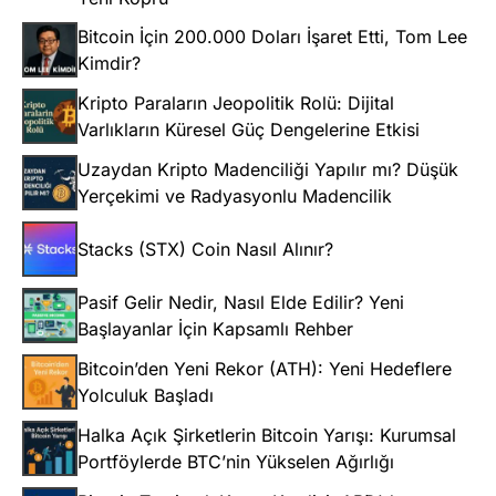
Bitcoin İçin 200.000 Doları İşaret Etti, Tom Lee
Kimdir?
Kripto Paraların Jeopolitik Rolü: Dijital
Varlıkların Küresel Güç Dengelerine Etkisi
Uzaydan Kripto Madenciliği Yapılır mı? Düşük
Yerçekimi ve Radyasyonlu Madencilik
Stacks (STX) Coin Nasıl Alınır?
Pasif Gelir Nedir, Nasıl Elde Edilir? Yeni
Başlayanlar İçin Kapsamlı Rehber
Bitcoin’den Yeni Rekor (ATH): Yeni Hedeflere
Yolculuk Başladı
Halka Açık Şirketlerin Bitcoin Yarışı: Kurumsal
Portföylerde BTC’nin Yükselen Ağırlığı