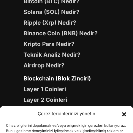
Bitcoin (BTC) Nedir?
Solana (SOL) Nedir?
Ripple (Xrp) Nedir?
Binance Coin (BNB) Nedir?
Kripto Para Nedir?
Teknik Analiz Nedir?
Airdrop Nedir?
Blockchain (Blok Zinciri)
Layer 1 Coinleri
Layer 2 Coinleri
Yapay Zeka (AI) Coinleri
Çerez tercihlerinizi yönetin
Meme Coinleri
Cihaz bilgilerini depolamak ve/veya erişmek için çerezleri kullanıyoruz.
Gaming Coinleri
Bunu, gezinme deneyiminizi iyileştirmek ve kişiselleştirilmiş reklamlar