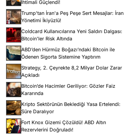
İhtimali Güçlendi!
Trump'tan İran'a Peş Peşe Sert Mesajlar: İran
Yönetimi İkiyüzlü!
Coldcard Kullanıcılarına Yeni Saldırı Dalgası:
Bitcoin'ler Risk Altında
ABD’den Hürmüz Boğazı’ndaki Bitcoin ile
Ödenen Sigorta Sistemine Yaptırım
Strategy, 2. Çeyrekte 8,2 Milyar Dolar Zarar
Açıkladı
Bitcoin’de Hacimler Geriliyor: Gözler Faiz
Kararında
Kripto Sektörünün Beklediği Yasa Ertelendi:
Süre Daralıyor
Fort Knox Gizemi Çözüldü! ABD Altın
Rezervlerini Doğruladı!