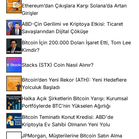
Ethereum’dan Çıkışlara Karşı Solana’da Artan
Girişler
ABD-Çin Gerilimi ve Kriptoya Etkisi: Ticaret
Savaşlarından Dijital Çöküşe
Bitcoin İçin 200.000 Doları İşaret Etti, Tom Lee
Kimdir?
Stacks (STX) Coin Nasıl Alınır?
Bitcoin’den Yeni Rekor (ATH): Yeni Hedeflere
Yolculuk Başladı
Halka Açık Şirketlerin Bitcoin Yarışı: Kurumsal
Portföylerde BTC’nin Yükselen Ağırlığı
Bitcoin Teminatlı Konut Kredisi: ABD'de
Kriptoyla Ev Sahibi Olmanın Yeni Yolu
JPMorgan, Müşterilerine Bitcoin Satın Alma