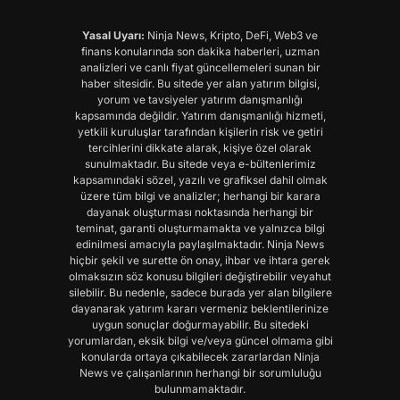
Yasal Uyarı:
Ninja News, Kripto, DeFi, Web3 ve
finans konularında son dakika haberleri, uzman
analizleri ve canlı fiyat güncellemeleri sunan bir
haber sitesidir. Bu sitede yer alan yatırım bilgisi,
yorum ve tavsiyeler yatırım danışmanlığı
kapsamında değildir. Yatırım danışmanlığı hizmeti,
yetkili kuruluşlar tarafından kişilerin risk ve getiri
tercihlerini dikkate alarak, kişiye özel olarak
sunulmaktadır. Bu sitede veya e-bültenlerimiz
kapsamındaki sözel, yazılı ve grafiksel dahil olmak
üzere tüm bilgi ve analizler; herhangi bir karara
dayanak oluşturması noktasında herhangi bir
teminat, garanti oluşturmamakta ve yalnızca bilgi
edinilmesi amacıyla paylaşılmaktadır. Ninja News
hiçbir şekil ve surette ön onay, ihbar ve ihtara gerek
olmaksızın söz konusu bilgileri değiştirebilir veyahut
silebilir. Bu nedenle, sadece burada yer alan bilgilere
dayanarak yatırım kararı vermeniz beklentilerinize
uygun sonuçlar doğurmayabilir. Bu sitedeki
yorumlardan, eksik bilgi ve/veya güncel olmama gibi
konularda ortaya çıkabilecek zararlardan Ninja
News ve çalışanlarının herhangi bir sorumluluğu
bulunmamaktadır.