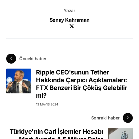
Yazar
Senay Kahraman
Önceki haber
Ripple CEO'sunun Tether
Hakkında Çarpıcı Açıklamaları:
FTX Benzeri Bir Çöküş Gelebilir
mi?
13 MAYIS 2024
Sonraki haber
Türkiye'nin Cari İşlemler Hesabı