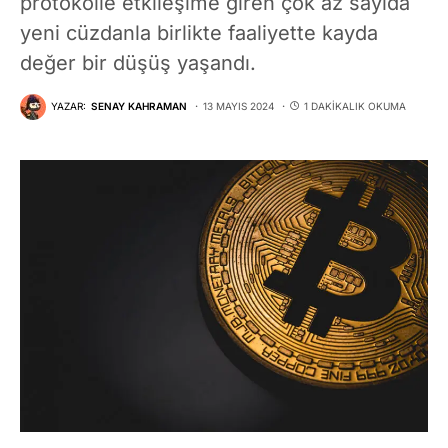
protokolle etkileşime giren çok az sayıda
yeni cüzdanla birlikte faaliyette kayda
değer bir düşüş yaşandı.
YAZAR:
SENAY KAHRAMAN
13 MAYIS 2024
1 DAKIKALIK OKUMA