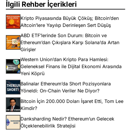
İlgili Rehber İçerikleri
Kripto Piyasasında Büyük Çöküş; Bitcoin’den
Altcoin’lere Yayılıp Derinleşen Sert Düşüş
ABD ETF’lerinde Son Durum: Bitcoin ve
Ethereum’dan Çıkışlara Karşı Solana’da Artan
Girişler
Western Union’dan Kripto Para Hamlesi:
Geleneksel Finans ile Dijital Ekonomi Arasında
Yeni Köprü
Balinalar Ethereum’da Short Pozisyonlara
Yöneldi: On-Chain Veriler Ne Diyor?
Bitcoin İçin 200.000 Doları İşaret Etti, Tom Lee
Kimdir?
Danksharding Nedir? Ethereum’un Gelecek
Ölçeklenebilirlik Stratejisi