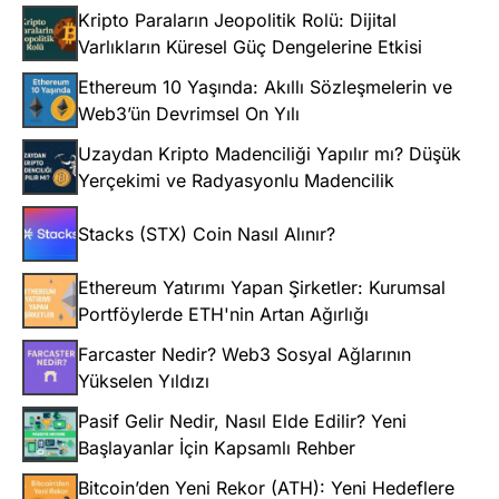
Kripto Paraların Jeopolitik Rolü: Dijital
Varlıkların Küresel Güç Dengelerine Etkisi
Ethereum 10 Yaşında: Akıllı Sözleşmelerin ve
Web3’ün Devrimsel On Yılı
Uzaydan Kripto Madenciliği Yapılır mı? Düşük
Yerçekimi ve Radyasyonlu Madencilik
Stacks (STX) Coin Nasıl Alınır?
Ethereum Yatırımı Yapan Şirketler: Kurumsal
Portföylerde ETH'nin Artan Ağırlığı
Farcaster Nedir? Web3 Sosyal Ağlarının
Yükselen Yıldızı
Pasif Gelir Nedir, Nasıl Elde Edilir? Yeni
Başlayanlar İçin Kapsamlı Rehber
Bitcoin’den Yeni Rekor (ATH): Yeni Hedeflere