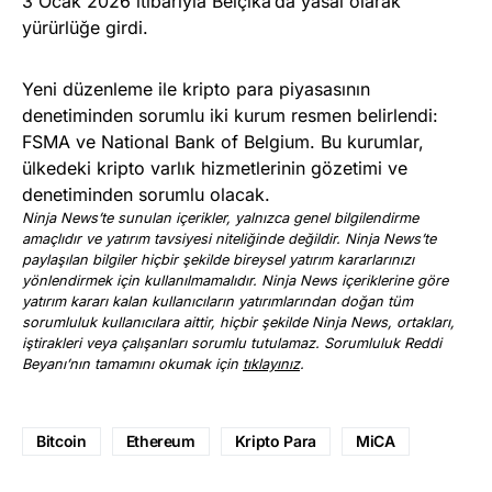
3 Ocak 2026 itibarıyla Belçika’da yasal olarak
yürürlüğe girdi.
Yeni düzenleme ile kripto para piyasasının
denetiminden sorumlu iki kurum resmen belirlendi:
FSMA ve National Bank of Belgium. Bu kurumlar,
ülkedeki kripto varlık hizmetlerinin gözetimi ve
denetiminden sorumlu olacak.
Ninja News’te sunulan içerikler, yalnızca genel bilgilendirme
amaçlıdır ve yatırım tavsiyesi niteliğinde değildir. Ninja News’te
paylaşılan bilgiler hiçbir şekilde bireysel yatırım kararlarınızı
yönlendirmek için kullanılmamalıdır. Ninja News içeriklerine göre
yatırım kararı kalan kullanıcıların yatırımlarından doğan tüm
sorumluluk kullanıcılara aittir, hiçbir şekilde Ninja News, ortakları,
iştirakleri veya çalışanları sorumlu tutulamaz. Sorumluluk Reddi
Beyanı’nın tamamını okumak için
tıklayınız
.
Bitcoin
Ethereum
Kripto Para
MiCA