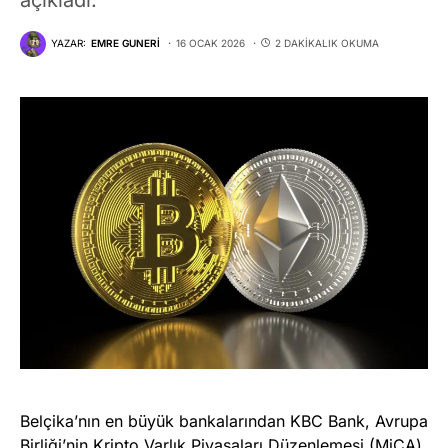
YAZAR:
EMRE GUNERI
16 OCAK 2026
2 DAKIKALIK OKUMA
Belçika’nın en büyük bankalarından KBC Bank, Avrupa
Birliği’nin Kripto Varlık Piyasaları Düzenlemesi (
MiCA
)