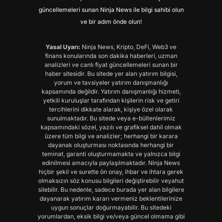
güncellemeleri sunan Ninja News ile bilgi sahibi olun
ve bir adım önde olun!
Yasal Uyarı:
Ninja News, Kripto, DeFi, Web3 ve
finans konularında son dakika haberleri, uzman
analizleri ve canlı fiyat güncellemeleri sunan bir
haber sitesidir. Bu sitede yer alan yatırım bilgisi,
yorum ve tavsiyeler yatırım danışmanlığı
kapsamında değildir. Yatırım danışmanlığı hizmeti,
yetkili kuruluşlar tarafından kişilerin risk ve getiri
tercihlerini dikkate alarak, kişiye özel olarak
sunulmaktadır. Bu sitede veya e-bültenlerimiz
kapsamındaki sözel, yazılı ve grafiksel dahil olmak
üzere tüm bilgi ve analizler; herhangi bir karara
dayanak oluşturması noktasında herhangi bir
teminat, garanti oluşturmamakta ve yalnızca bilgi
edinilmesi amacıyla paylaşılmaktadır. Ninja News
hiçbir şekil ve surette ön onay, ihbar ve ihtara gerek
olmaksızın söz konusu bilgileri değiştirebilir veyahut
silebilir. Bu nedenle, sadece burada yer alan bilgilere
dayanarak yatırım kararı vermeniz beklentilerinize
uygun sonuçlar doğurmayabilir. Bu sitedeki
yorumlardan, eksik bilgi ve/veya güncel olmama gibi