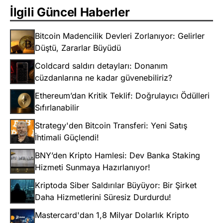
İlgili Güncel Haberler
Bitcoin Madencilik Devleri Zorlanıyor: Gelirler
Düştü, Zararlar Büyüdü
Coldcard saldırı detayları: Donanım
cüzdanlarına ne kadar güvenebiliriz?
Ethereum’dan Kritik Teklif: Doğrulayıcı Ödülleri
Sıfırlanabilir
Strategy'den Bitcoin Transferi: Yeni Satış
İhtimali Güçlendi!
BNY’den Kripto Hamlesi: Dev Banka Staking
Hizmeti Sunmaya Hazırlanıyor!
Kriptoda Siber Saldırılar Büyüyor: Bir Şirket
Daha Hizmetlerini Süresiz Durdurdu!
Mastercard'dan 1,8 Milyar Dolarlık Kripto