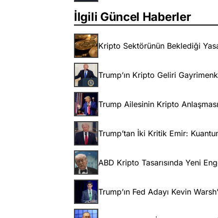
İlgili Güncel Haberler
Kripto Sektörünün Beklediği Yasa
Trump’ın Kripto Geliri Gayrimenku
Trump Ailesinin Kripto Anlaşmas
Trump’tan İki Kritik Emir: Kuant
ABD Kripto Tasarısında Yeni Eng
Trump’ın Fed Adayı Kevin Warsh’