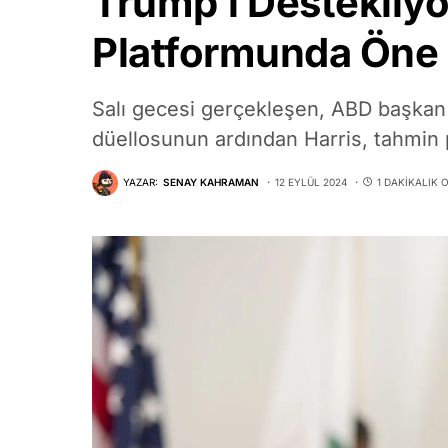
Trump’ı Destekliyo
Platformunda Öne 
Salı gecesi gerçekleşen, ABD başkan
düellosunun ardından Harris, tahmin 
YAZAR:
SENAY KAHRAMAN
12 EYLÜL 2024
1 DAKIKALIK