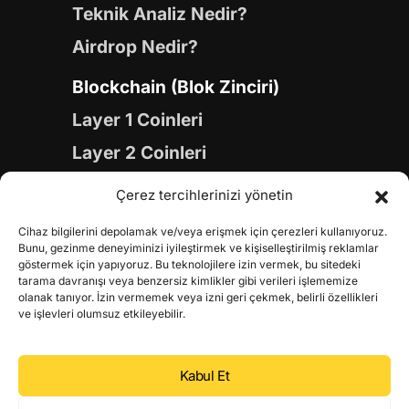
Teknik Analiz Nedir?
Airdrop Nedir?
Blockchain (Blok Zinciri)
Layer 1 Coinleri
Layer 2 Coinleri
Yapay Zeka (AI) Coinleri
Çerez tercihlerinizi yönetin
Meme Coinleri
Cihaz bilgilerini depolamak ve/veya erişmek için çerezleri kullanıyoruz.
Gaming Coinleri
Bunu, gezinme deneyiminizi iyileştirmek ve kişiselleştirilmiş reklamlar
göstermek için yapıyoruz. Bu teknolojilere izin vermek, bu sitedeki
RWA Coinleri
tarama davranışı veya benzersiz kimlikler gibi verileri işlememize
olanak tanıyor. İzin vermemek veya izni geri çekmek, belirli özellikleri
DeFi Coinleri
ve işlevleri olumsuz etkileyebilir.
DePIN Coinleri
Kabul Et
Metaverse Coinleri