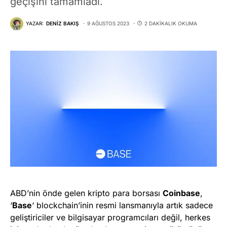
geçişini tamamladı.
YAZAR:
DENIZ BAKIŞ
9 AĞUSTOS 2023
2 DAKIKALIK OKUMA
ABD’nin önde gelen kripto para borsası
Coinbase
,
‘
Base
‘ blockchain’inin resmi lansmanıyla artık sadece
geliştiriciler ve bilgisayar programcıları değil, herkes