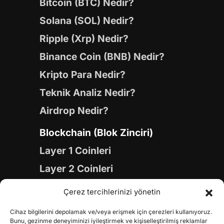
Bitcoin (BTC) Nedir?
Solana (SOL) Nedir?
Ripple (Xrp) Nedir?
Binance Coin (BNB) Nedir?
Kripto Para Nedir?
Teknik Analiz Nedir?
Airdrop Nedir?
Blockchain (Blok Zinciri)
Layer 1 Coinleri
Layer 2 Coinleri
Yapay Zeka (AI) Coinleri
Çerez tercihlerinizi yönetin
Meme Coinleri
Cihaz bilgilerini depolamak ve/veya erişmek için çerezleri kullanıyoruz.
Gaming Coinleri
Bunu, gezinme deneyiminizi iyileştirmek ve kişiselleştirilmiş reklamlar