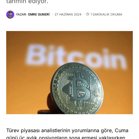
tahmin ediyor.
YAZAR:
EMRE GUNERI
27 HAZIRAN 2024
1 DAKIKALIK OKUMA
Türev piyasası analistlerinin yorumlarına göre, Cuma
günü üç aylık opsiyonların sona ermesi yaklaşırken,