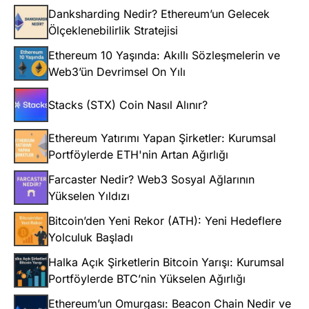
Danksharding Nedir? Ethereum’un Gelecek
Ölçeklenebilirlik Stratejisi
Ethereum 10 Yaşında: Akıllı Sözleşmelerin ve
Web3’ün Devrimsel On Yılı
Stacks (STX) Coin Nasıl Alınır?
Ethereum Yatırımı Yapan Şirketler: Kurumsal
Portföylerde ETH'nin Artan Ağırlığı
Farcaster Nedir? Web3 Sosyal Ağlarının
Yükselen Yıldızı
Bitcoin’den Yeni Rekor (ATH): Yeni Hedeflere
Yolculuk Başladı
Halka Açık Şirketlerin Bitcoin Yarışı: Kurumsal
Portföylerde BTC’nin Yükselen Ağırlığı
Ethereum’un Omurgası: Beacon Chain Nedir ve