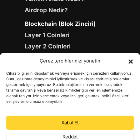
Airdrop Nedir?
Blockchain (Blok Zinciri)
Layer 1 Coinleri
Layer 2 Coinleri
Yapay Zeka (AI) Coinleri
Çerez tercihlerinizi yönetin
Meme Coinleri
Cihaz bilgilerini depolamak ve/veya erişmek için çerezleri kullanıyoruz.
Gaming Coinleri
Bunu, gezinme deneyiminizi iyileştirmek ve kişiselleştirilmiş reklamlar
göstermek için yapıyoruz. Bu teknolojilere izin vermek, bu sitedeki
RWA Coinleri
tarama davranışı veya benzersiz kimlikler gibi verileri işlememize
olanak tanıyor. İzin vermemek veya izni geri çekmek, belirli özellikleri
DeFi Coinleri
ve işlevleri olumsuz etkileyebilir.
DePIN Coinleri
Kabul Et
Metaverse Coinleri
Web 3.0 Coinleri
Reddet