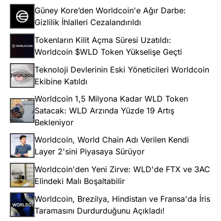
Güney Kore’den Worldcoin'e Ağır Darbe:
Gizlilik İhlalleri Cezalandırıldı
Tokenların Kilit Açma Süresi Uzatıldı:
Worldcoin $WLD Token Yükselişe Geçti
Teknoloji Devlerinin Eski Yöneticileri Worldcoin
Ekibine Katıldı
Worldcoin 1,5 Milyona Kadar WLD Token
Satacak: WLD Arzında Yüzde 19 Artış
Bekleniyor
Worldcoin, World Chain Adı Verilen Kendi
Layer 2'sini Piyasaya Sürüyor
Worldcoin'den Yeni Zirve: WLD'de FTX ve 3AC
Elindeki Malı Boşaltabilir
Worldcoin, Brezilya, Hindistan ve Fransa'da İris
Taramasını Durdurduğunu Açıkladı!