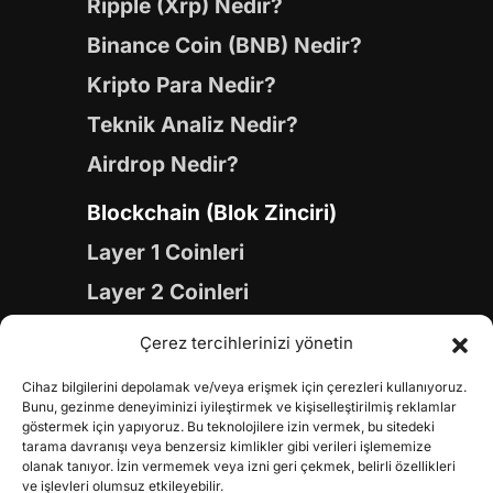
Ripple (Xrp) Nedir?
Binance Coin (BNB) Nedir?
Kripto Para Nedir?
Teknik Analiz Nedir?
Airdrop Nedir?
Blockchain (Blok Zinciri)
Layer 1 Coinleri
Layer 2 Coinleri
Yapay Zeka (AI) Coinleri
Çerez tercihlerinizi yönetin
Meme Coinleri
Cihaz bilgilerini depolamak ve/veya erişmek için çerezleri kullanıyoruz.
Gaming Coinleri
Bunu, gezinme deneyiminizi iyileştirmek ve kişiselleştirilmiş reklamlar
göstermek için yapıyoruz. Bu teknolojilere izin vermek, bu sitedeki
RWA Coinleri
tarama davranışı veya benzersiz kimlikler gibi verileri işlememize
olanak tanıyor. İzin vermemek veya izni geri çekmek, belirli özellikleri
DeFi Coinleri
ve işlevleri olumsuz etkileyebilir.