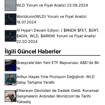
WLD Yorum ve Fiyat Analizi 23.09.2024
Worldcoin(WLD) Yorum ve Fiyat Analizi
18.07.2024
AI Hype'ı Devam Ediyor. ( $RNDR $FET, $GRT,
$AGIX, WLD, $ARKM) Yorum ve Fiyat Analizi
22.02.2024
İlgili Güncel Haberler
Grasycale'den Yeni ETF Başvurusu: ABD'de Bir
İlk
Arthur Hayes Yine Pozisyon Değiştirdi: WLD
Satışı Tartışma Yarattı
Ethe­reum Devinden de Destek Geldi: Kurumsal
Gelişmelerin Ardından Worldcoin'de Tarihi
Yükseliş