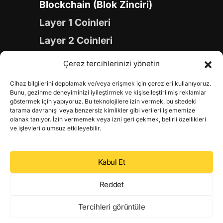
Blockchain (Blok Zinciri)
Layer 1 Coinleri
Layer 2 Coinleri
Yapay Zeka (AI) Coinleri
Çerez tercihlerinizi yönetin
Meme Coinleri
Cihaz bilgilerini depolamak ve/veya erişmek için çerezleri kullanıyoruz.
Gaming Coinleri
Bunu, gezinme deneyiminizi iyileştirmek ve kişiselleştirilmiş reklamlar
göstermek için yapıyoruz. Bu teknolojilere izin vermek, bu sitedeki
RWA Coinleri
tarama davranışı veya benzersiz kimlikler gibi verileri işlememize
olanak tanıyor. İzin vermemek veya izni geri çekmek, belirli özellikleri
DeFi Coinleri
ve işlevleri olumsuz etkileyebilir.
DePIN Coinleri
Kabul Et
Metaverse Coinleri
Web 3.0 Coinleri
Reddet
Coin Türevleri
Tercihleri görüntüle