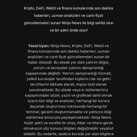
Kripto, DeFi, Web3 ve finans konularında son dakika
haberleri, uzman analizleri ve canlı fiyat
güncellemeleri sunan Ninja News ile bilgi sahibi olun
ve bir adım önde olun!
Yasal Uyarı:
Ninja News, Kripto, DeFi, Web3 ve
finans konularında son dakika haberleri, uzman
analizleri ve canlı fiyat güncellemeleri sunan bir
haber sitesidir. Bu sitede yer alan yatırım bilgisi,
yorum ve tavsiyeler yatırım danışmanlığı
kapsamında değildir. Yatırım danışmanlığı hizmeti,
yetkili kuruluşlar tarafından kişilerin risk ve getiri
tercihlerini dikkate alarak, kişiye özel olarak
sunulmaktadır. Bu sitede veya e-bültenlerimiz
kapsamındaki sözel, yazılı ve grafiksel dahil olmak
üzere tüm bilgi ve analizler; herhangi bir karara
dayanak oluşturması noktasında herhangi bir
teminat, garanti oluşturmamakta ve yalnızca bilgi
edinilmesi amacıyla paylaşılmaktadır. Ninja News
hiçbir şekil ve surette ön onay, ihbar ve ihtara gerek
olmaksızın söz konusu bilgileri değiştirebilir veyahut
silebilir. Bu nedenle, sadece burada yer alan bilgilere