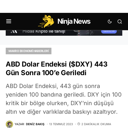
Ninja News
MAKRO EKONOMI HABERLERI
ABD Dolar Endeksi ($DXY) 443
Gün Sonra 100’e Geriledi
ABD Dolar Endeksi, 443 gün sonra
yeniden 100 bandına geriledi. DXY için 100
kritik bir bölge olurken, DXY’nin düşüşü
altın ve diğer varlıklarda baskıyı azaltıyor.
YAZAR:
DENIZ BAKIŞ
13 TEMMUZ 2023
2 DAKIKALIK OKUMA