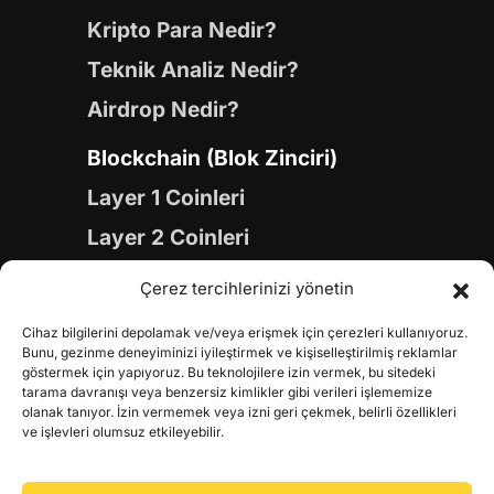
Kripto Para Nedir?
Teknik Analiz Nedir?
Airdrop Nedir?
Blockchain (Blok Zinciri)
Layer 1 Coinleri
Layer 2 Coinleri
Yapay Zeka (AI) Coinleri
Çerez tercihlerinizi yönetin
Meme Coinleri
Cihaz bilgilerini depolamak ve/veya erişmek için çerezleri kullanıyoruz.
Gaming Coinleri
Bunu, gezinme deneyiminizi iyileştirmek ve kişiselleştirilmiş reklamlar
göstermek için yapıyoruz. Bu teknolojilere izin vermek, bu sitedeki
RWA Coinleri
tarama davranışı veya benzersiz kimlikler gibi verileri işlememize
olanak tanıyor. İzin vermemek veya izni geri çekmek, belirli özellikleri
DeFi Coinleri
ve işlevleri olumsuz etkileyebilir.
DePIN Coinleri