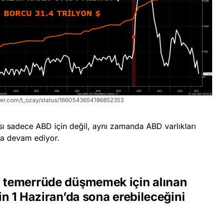
itter.com/t_ozay/status/1660543654186852353
sı sadece ABD için değil, aynı zamanda ABD varlıkları
aya devam ediyor.
, temerrüde düşmemek için alınan
in 1 Haziran’da sona erebileceğini