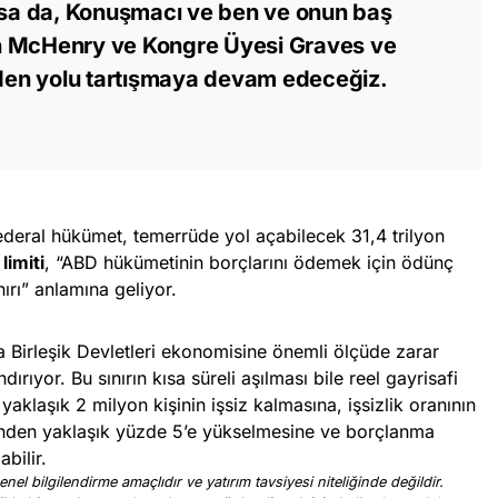
olsa da, Konuşmacı ve ben ve onun baş
n McHenry ve Kongre Üyesi Graves ve
iden yolu tartışmaya devam edeceğiz.
federal hükümet, temerrüde yol açabilecek 31,4 trilyon
limiti
, “ABD hükümetinin borçlarını ödemek için ödünç
nırı” anlamına geliyor.
a Birleşik Devletleri ekonomisine önemli ölçüde zarar
rıyor. Bu sınırın kısa süreli aşılması bile reel gayrisafi
yaklaşık 2 milyon kişinin işsiz kalmasına, işsizlik oranının
inden yaklaşık yüzde 5’e yükselmesine ve borçlanma
bilir.
nel bilgilendirme amaçlıdır ve yatırım tavsiyesi niteliğinde değildir.