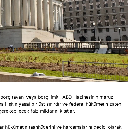
i borç tavanı veya borç limiti, ABD Hazinesinin maruz
 ilişkin yasal bir üst sınırdır ve federal hükümetin zaten
rekebilecek faiz miktarını kısıtlar.
 hükümetin taahhütlerini ve harcamalarını geçici olarak