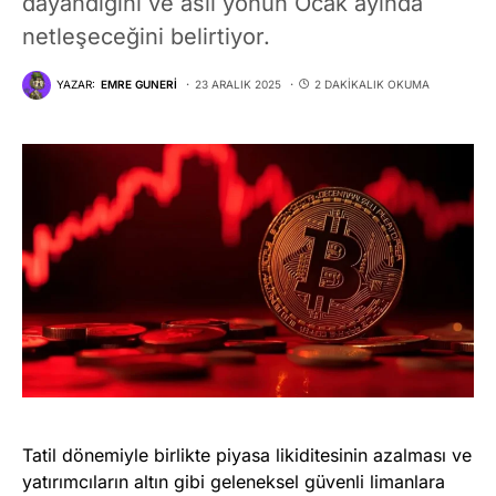
dayandığını ve asıl yönün Ocak ayında
netleşeceğini belirtiyor.
YAZAR:
EMRE GUNERI
23 ARALIK 2025
2 DAKIKALIK OKUMA
Tatil dönemiyle birlikte piyasa likiditesinin azalması ve
yatırımcıların altın gibi geleneksel güvenli limanlara