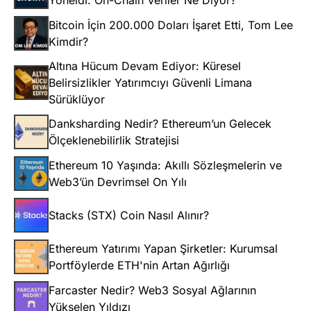
Yöneldi: On-Chain Veriler Ne Diyor?
Bitcoin İçin 200.000 Doları İşaret Etti, Tom Lee
Kimdir?
Altına Hücum Devam Ediyor: Küresel
Belirsizlikler Yatırımcıyı Güvenli Limana
Sürüklüyor
Danksharding Nedir? Ethereum’un Gelecek
Ölçeklenebilirlik Stratejisi
Ethereum 10 Yaşında: Akıllı Sözleşmelerin ve
Web3’ün Devrimsel On Yılı
Stacks (STX) Coin Nasıl Alınır?
Ethereum Yatırımı Yapan Şirketler: Kurumsal
Portföylerde ETH'nin Artan Ağırlığı
Farcaster Nedir? Web3 Sosyal Ağlarının
Yükselen Yıldızı