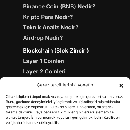
Binance Coin (BNB) Nedir?
Kripto Para Nedir?
Teknik Analiz Nedir?
Airdrop Nedir?
Blockchain (Blok Zinciri)
Layer 1 Coinleri
Layer 2 Coinleri
Yapay Zeka (AI) Coinleri
Çerez tercihlerinizi yönetin
Meme Coinleri
Cihaz bilgilerini depolamak ve/veya erişmek için çerezleri kullanıyoruz.
Gaming Coinleri
Bunu, gezinme deneyiminizi iyileştirmek ve kişiselleştirilmiş reklamlar
göstermek için yapıyoruz. Bu teknolojilere izin vermek, bu sitedeki
RWA Coinleri
tarama davranışı veya benzersiz kimlikler gibi verileri işlememize
olanak tanıyor. İzin vermemek veya izni geri çekmek, belirli özellikleri
DeFi Coinleri
ve işlevleri olumsuz etkileyebilir.