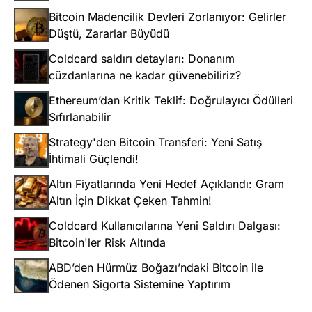
Bitcoin Madencilik Devleri Zorlanıyor: Gelirler
Düştü, Zararlar Büyüdü
Coldcard saldırı detayları: Donanım
cüzdanlarına ne kadar güvenebiliriz?
Ethereum’dan Kritik Teklif: Doğrulayıcı Ödülleri
Sıfırlanabilir
Strategy'den Bitcoin Transferi: Yeni Satış
İhtimali Güçlendi!
Altın Fiyatlarında Yeni Hedef Açıklandı: Gram
Altın İçin Dikkat Çeken Tahmin!
Coldcard Kullanıcılarına Yeni Saldırı Dalgası:
Bitcoin'ler Risk Altında
ABD’den Hürmüz Boğazı’ndaki Bitcoin ile
Ödenen Sigorta Sistemine Yaptırım