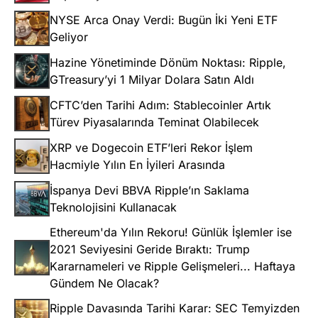
NYSE Arca Onay Verdi: Bugün İki Yeni ETF
Geliyor
Hazine Yönetiminde Dönüm Noktası: Ripple,
GTreasury’yi 1 Milyar Dolara Satın Aldı
CFTC’den Tarihi Adım: Stablecoinler Artık
Türev Piyasalarında Teminat Olabilecek
XRP ve Dogecoin ETF’leri Rekor İşlem
Hacmiyle Yılın En İyileri Arasında
İspanya Devi BBVA Ripple’ın Saklama
Teknolojisini Kullanacak
Ethereum'da Yılın Rekoru! Günlük İşlemler ise
2021 Seviyesini Geride Bıraktı: Trump
Kararnameleri ve Ripple Gelişmeleri... Haftaya
Gündem Ne Olacak?
Ripple Davasında Tarihi Karar: SEC Temyizden