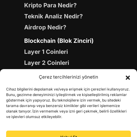
Kripto Para Nedir?
Teknik Analiz Nedir?
Airdrop Nedir?
Blockchain (Blok Zinciri)
Layer 1 Coinleri
Layer 2 Coinleri
Yapay Zeka (AI) Coinleri
Çerez tercihlerinizi yönetin
Meme Coinleri
Cihaz bilgilerini depolamak ve/veya erişmek için çerezleri kullanıyoruz.
Gaming Coinleri
Bunu, gezinme deneyiminizi iyileştirmek ve kişiselleştirilmiş reklamlar
göstermek için yapıyoruz. Bu teknolojilere izin vermek, bu sitedeki
RWA Coinleri
tarama davranışı veya benzersiz kimlikler gibi verileri işlememize
olanak tanıyor. İzin vermemek veya izni geri çekmek, belirli özellikleri
DeFi Coinleri
ve işlevleri olumsuz etkileyebilir.
DePIN Coinleri