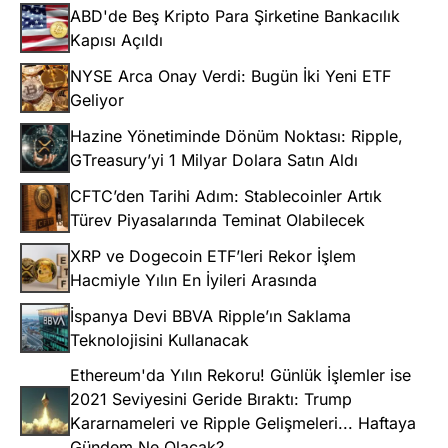
ABD'de Beş Kripto Para Şirketine Bankacılık
Kapısı Açıldı
NYSE Arca Onay Verdi: Bugün İki Yeni ETF
Geliyor
Hazine Yönetiminde Dönüm Noktası: Ripple,
GTreasury’yi 1 Milyar Dolara Satın Aldı
CFTC’den Tarihi Adım: Stablecoinler Artık
Türev Piyasalarında Teminat Olabilecek
XRP ve Dogecoin ETF’leri Rekor İşlem
Hacmiyle Yılın En İyileri Arasında
İspanya Devi BBVA Ripple’ın Saklama
Teknolojisini Kullanacak
Ethereum'da Yılın Rekoru! Günlük İşlemler ise
2021 Seviyesini Geride Bıraktı: Trump
Kararnameleri ve Ripple Gelişmeleri... Haftaya
Gündem Ne Olacak?