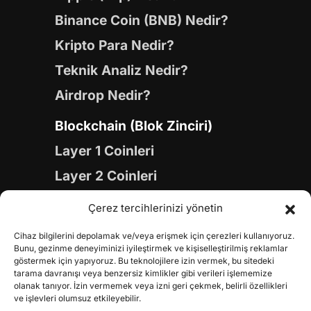
Binance Coin (BNB) Nedir?
Kripto Para Nedir?
Teknik Analiz Nedir?
Airdrop Nedir?
Blockchain (Blok Zinciri)
Layer 1 Coinleri
Layer 2 Coinleri
Yapay Zeka (AI) Coinleri
Çerez tercihlerinizi yönetin
Meme Coinleri
Cihaz bilgilerini depolamak ve/veya erişmek için çerezleri kullanıyoruz.
Gaming Coinleri
Bunu, gezinme deneyiminizi iyileştirmek ve kişiselleştirilmiş reklamlar
göstermek için yapıyoruz. Bu teknolojilere izin vermek, bu sitedeki
RWA Coinleri
tarama davranışı veya benzersiz kimlikler gibi verileri işlememize
olanak tanıyor. İzin vermemek veya izni geri çekmek, belirli özellikleri
DeFi Coinleri
ve işlevleri olumsuz etkileyebilir.