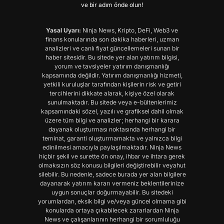
ve bir adım önde olun!
Yasal Uyarı:
Ninja News, Kripto, DeFi, Web3 ve
finans konularında son dakika haberleri, uzman
analizleri ve canlı fiyat güncellemeleri sunan bir
haber sitesidir. Bu sitede yer alan yatırım bilgisi,
yorum ve tavsiyeler yatırım danışmanlığı
kapsamında değildir. Yatırım danışmanlığı hizmeti,
yetkili kuruluşlar tarafından kişilerin risk ve getiri
tercihlerini dikkate alarak, kişiye özel olarak
sunulmaktadır. Bu sitede veya e-bültenlerimiz
kapsamındaki sözel, yazılı ve grafiksel dahil olmak
üzere tüm bilgi ve analizler; herhangi bir karara
dayanak oluşturması noktasında herhangi bir
teminat, garanti oluşturmamakta ve yalnızca bilgi
edinilmesi amacıyla paylaşılmaktadır. Ninja News
hiçbir şekil ve surette ön onay, ihbar ve ihtara gerek
olmaksızın söz konusu bilgileri değiştirebilir veyahut
silebilir. Bu nedenle, sadece burada yer alan bilgilere
dayanarak yatırım kararı vermeniz beklentilerinize
uygun sonuçlar doğurmayabilir. Bu sitedeki
yorumlardan, eksik bilgi ve/veya güncel olmama gibi
konularda ortaya çıkabilecek zararlardan Ninja
News ve çalışanlarının herhangi bir sorumluluğu