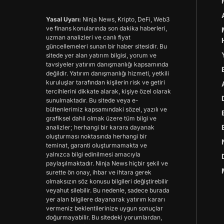
Yasal Uyarı:
Ninja News, Kripto, DeFi, Web3
ve finans konularında son dakika haberleri,
uzman analizleri ve canlı fiyat
güncellemeleri sunan bir haber sitesidir. Bu
sitede yer alan yatırım bilgisi, yorum ve
tavsiyeler yatırım danışmanlığı kapsamında
değildir. Yatırım danışmanlığı hizmeti, yetkili
kuruluşlar tarafından kişilerin risk ve getiri
tercihlerini dikkate alarak, kişiye özel olarak
sunulmaktadır. Bu sitede veya e-
bültenlerimiz kapsamındaki sözel, yazılı ve
grafiksel dahil olmak üzere tüm bilgi ve
analizler; herhangi bir karara dayanak
oluşturması noktasında herhangi bir
teminat, garanti oluşturmamakta ve
yalnızca bilgi edinilmesi amacıyla
paylaşılmaktadır. Ninja News hiçbir şekil ve
surette ön onay, ihbar ve ihtara gerek
olmaksızın söz konusu bilgileri değiştirebilir
veyahut silebilir. Bu nedenle, sadece burada
yer alan bilgilere dayanarak yatırım kararı
vermeniz beklentilerinize uygun sonuçlar
doğurmayabilir. Bu sitedeki yorumlardan,