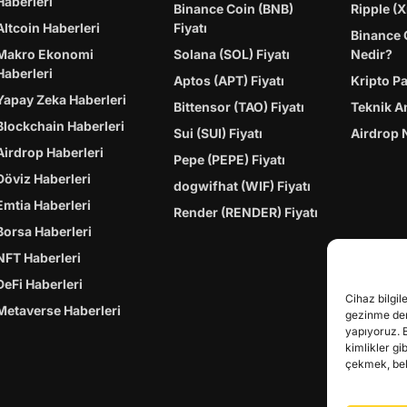
Haberleri
Binance Coin (BNB)
Ripple (X
Altcoin Haberleri
Fiyatı
Binance 
Makro Ekonomi
Solana (SOL) Fiyatı
Nedir?
Haberleri
Aptos (APT) Fiyatı
Kripto P
Yapay Zeka Haberleri
Bittensor (TAO) Fiyatı
Teknik A
Blockchain Haberleri
Sui (SUI) Fiyatı
Airdrop 
Airdrop Haberleri
Pepe (PEPE) Fiyatı
Döviz Haberleri
dogwifhat (WIF) Fiyatı
Emtia Haberleri
Render (RENDER) Fiyatı
Borsa Haberleri
NFT Haberleri
DeFi Haberleri
Cihaz bilgil
Metaverse Haberleri
gezinme dene
yapıyoruz. 
kimlikler gi
çekmek, belir