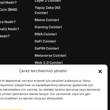
Layer 2 Coinleri
rp) Nedir?
Yapay Zeka (AI)
Coin (BNB)
Coinleri
Meme Coinleri
ara Nedir?
Gaming Coinleri
naliz Nedir?
RWA Coinleri
Nedir?
DeFi Coinleri
DePIN Coinleri
Metaverse Coinleri
Web 3.0 Coinleri
Coin Türevleri
Çerez tercihlerinizi yönetin
erini depolamak ve/veya erişmek için çerezleri kullanıyoruz. Bunu,
yiminizi iyileştirmek ve kişiselleştirilmiş reklamlar göstermek için
Bu teknolojilere izin vermek, bu sitedeki tarama davranışı veya benzersiz
bi verileri işlememize olanak tanıyor. İzin vermemek veya izni geri
li özellikleri ve işlevleri olumsuz etkileyebilir.