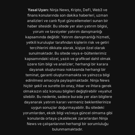
Yasal Uyarı:
Ninja News, Kripto, DeFi, Web3 ve
finans konularında son dakika haberleri, uzman
analizleri ve canlı fiyat güncellemeleri sunan bir
haber sitesidir. Bu sitede yer alan yatırım bilgisi,
yorum ve tavsiyeler yatırım danışmanlığı
kapsamında değildir. Yatırım danışmanlığı hizmeti,
yetkili kuruluşlar tarafından kişilerin risk ve getiri
tercihlerini dikkate alarak, kişiye özel olarak
sunulmaktadır. Bu sitede veya e-bültenlerimiz
kapsamındaki sözel, yazılı ve grafiksel dahil olmak
üzere tüm bilgi ve analizler; herhangi bir karara
dayanak oluşturması noktasında herhangi bir
teminat, garanti oluşturmamakta ve yalnızca bilgi
edinilmesi amacıyla paylaşılmaktadır. Ninja News
hiçbir şekil ve surette ön onay, ihbar ve ihtara gerek
olmaksızın söz konusu bilgileri değiştirebilir veyahut
silebilir. Bu nedenle, sadece burada yer alan bilgilere
dayanarak yatırım kararı vermeniz beklentilerinize
uygun sonuçlar doğurmayabilir. Bu sitedeki
yorumlardan, eksik bilgi ve/veya güncel olmama gibi
konularda ortaya çıkabilecek zararlardan Ninja
News ve çalışanlarının herhangi bir sorumluluğu
bulunmamaktadır.