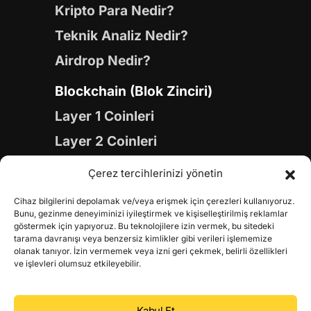
Kripto Para Nedir?
Teknik Analiz Nedir?
Airdrop Nedir?
Blockchain (Blok Zinciri)
Layer 1 Coinleri
Layer 2 Coinleri
Yapay Zeka (AI) Coinleri
Çerez tercihlerinizi yönetin
Meme Coinleri
Cihaz bilgilerini depolamak ve/veya erişmek için çerezleri kullanıyoruz.
Gaming Coinleri
Bunu, gezinme deneyiminizi iyileştirmek ve kişiselleştirilmiş reklamlar
göstermek için yapıyoruz. Bu teknolojilere izin vermek, bu sitedeki
RWA Coinleri
tarama davranışı veya benzersiz kimlikler gibi verileri işlememize
olanak tanıyor. İzin vermemek veya izni geri çekmek, belirli özellikleri
DeFi Coinleri
ve işlevleri olumsuz etkileyebilir.
DePIN Coinleri
Kabul Et