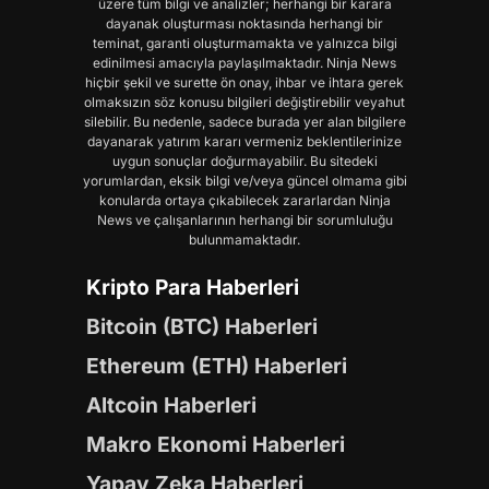
üzere tüm bilgi ve analizler; herhangi bir karara
dayanak oluşturması noktasında herhangi bir
teminat, garanti oluşturmamakta ve yalnızca bilgi
edinilmesi amacıyla paylaşılmaktadır. Ninja News
hiçbir şekil ve surette ön onay, ihbar ve ihtara gerek
olmaksızın söz konusu bilgileri değiştirebilir veyahut
silebilir. Bu nedenle, sadece burada yer alan bilgilere
dayanarak yatırım kararı vermeniz beklentilerinize
uygun sonuçlar doğurmayabilir. Bu sitedeki
yorumlardan, eksik bilgi ve/veya güncel olmama gibi
konularda ortaya çıkabilecek zararlardan Ninja
News ve çalışanlarının herhangi bir sorumluluğu
bulunmamaktadır.
Kripto Para Haberleri
Bitcoin (BTC) Haberleri
Ethereum (ETH) Haberleri
Altcoin Haberleri
Makro Ekonomi Haberleri
Yapay Zeka Haberleri