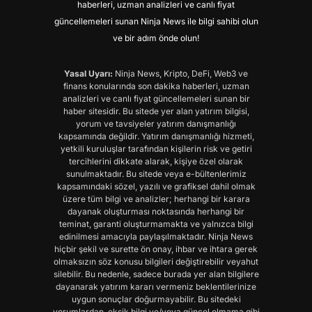
haberleri, uzman analizleri ve canlı fiyat
güncellemeleri sunan Ninja News ile bilgi sahibi olun
ve bir adım önde olun!
Yasal Uyarı:
Ninja News, Kripto, DeFi, Web3 ve
finans konularında son dakika haberleri, uzman
analizleri ve canlı fiyat güncellemeleri sunan bir
haber sitesidir. Bu sitede yer alan yatırım bilgisi,
yorum ve tavsiyeler yatırım danışmanlığı
kapsamında değildir. Yatırım danışmanlığı hizmeti,
yetkili kuruluşlar tarafından kişilerin risk ve getiri
tercihlerini dikkate alarak, kişiye özel olarak
sunulmaktadır. Bu sitede veya e-bültenlerimiz
kapsamındaki sözel, yazılı ve grafiksel dahil olmak
üzere tüm bilgi ve analizler; herhangi bir karara
dayanak oluşturması noktasında herhangi bir
teminat, garanti oluşturmamakta ve yalnızca bilgi
edinilmesi amacıyla paylaşılmaktadır. Ninja News
hiçbir şekil ve surette ön onay, ihbar ve ihtara gerek
olmaksızın söz konusu bilgileri değiştirebilir veyahut
silebilir. Bu nedenle, sadece burada yer alan bilgilere
dayanarak yatırım kararı vermeniz beklentilerinize
uygun sonuçlar doğurmayabilir. Bu sitedeki
yorumlardan, eksik bilgi ve/veya güncel olmama gibi