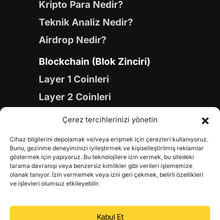
Kripto Para Nedir?
Teknik Analiz Nedir?
Airdrop Nedir?
Blockchain (Blok Zinciri)
Layer 1 Coinleri
Layer 2 Coinleri
Yapay Zeka (AI) Coinleri
Çerez tercihlerinizi yönetin
Meme Coinleri
Cihaz bilgilerini depolamak ve/veya erişmek için çerezleri kullanıyoruz.
Gaming Coinleri
Bunu, gezinme deneyiminizi iyileştirmek ve kişiselleştirilmiş reklamlar
göstermek için yapıyoruz. Bu teknolojilere izin vermek, bu sitedeki
RWA Coinleri
tarama davranışı veya benzersiz kimlikler gibi verileri işlememize
olanak tanıyor. İzin vermemek veya izni geri çekmek, belirli özellikleri
DeFi Coinleri
ve işlevleri olumsuz etkileyebilir.
DePIN Coinleri
Kabul Et