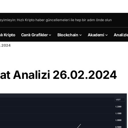
eyimleyin: Hızlı Kripto haber güncellemeleri ile hep bir adım önde olun
lı Kripto
Canlı Grafikler
Blockchain
Akademi
Analizl
2.2024
at Analizi 26.02.2024