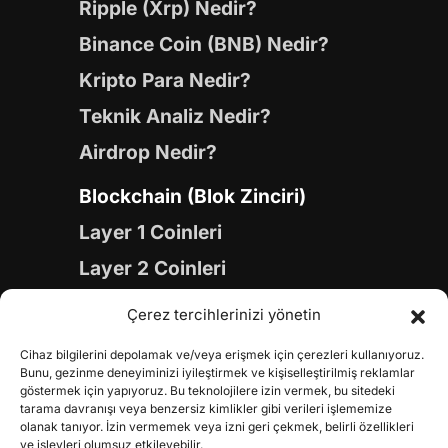
Ripple (Xrp) Nedir?
Binance Coin (BNB) Nedir?
Kripto Para Nedir?
Teknik Analiz Nedir?
Airdrop Nedir?
Blockchain (Blok Zinciri)
Layer 1 Coinleri
Layer 2 Coinleri
Yapay Zeka (AI) Coinleri
Çerez tercihlerinizi yönetin
Meme Coinleri
Cihaz bilgilerini depolamak ve/veya erişmek için çerezleri kullanıyoruz.
Gaming Coinleri
Bunu, gezinme deneyiminizi iyileştirmek ve kişiselleştirilmiş reklamlar
göstermek için yapıyoruz. Bu teknolojilere izin vermek, bu sitedeki
RWA Coinleri
tarama davranışı veya benzersiz kimlikler gibi verileri işlememize
olanak tanıyor. İzin vermemek veya izni geri çekmek, belirli özellikleri
ve işlevleri olumsuz etkileyebilir.