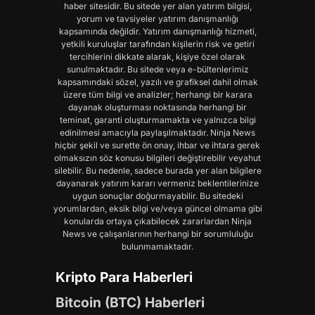
haber sitesidir. Bu sitede yer alan yatırım bilgisi,
yorum ve tavsiyeler yatırım danışmanlığı
kapsamında değildir. Yatırım danışmanlığı hizmeti,
yetkili kuruluşlar tarafından kişilerin risk ve getiri
tercihlerini dikkate alarak, kişiye özel olarak
sunulmaktadır. Bu sitede veya e-bültenlerimiz
kapsamındaki sözel, yazılı ve grafiksel dahil olmak
üzere tüm bilgi ve analizler; herhangi bir karara
dayanak oluşturması noktasında herhangi bir
teminat, garanti oluşturmamakta ve yalnızca bilgi
edinilmesi amacıyla paylaşılmaktadır. Ninja News
hiçbir şekil ve surette ön onay, ihbar ve ihtara gerek
olmaksızın söz konusu bilgileri değiştirebilir veyahut
silebilir. Bu nedenle, sadece burada yer alan bilgilere
dayanarak yatırım kararı vermeniz beklentilerinize
uygun sonuçlar doğurmayabilir. Bu sitedeki
yorumlardan, eksik bilgi ve/veya güncel olmama gibi
konularda ortaya çıkabilecek zararlardan Ninja
News ve çalışanlarının herhangi bir sorumluluğu
bulunmamaktadır.
Kripto Para Haberleri
Bitcoin (BTC) Haberleri