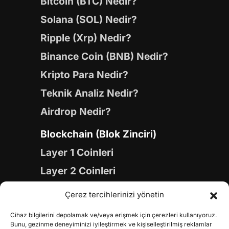
Bitcoin (BTC) Nedir?
Solana (SOL) Nedir?
Ripple (Xrp) Nedir?
Binance Coin (BNB) Nedir?
Kripto Para Nedir?
Teknik Analiz Nedir?
Airdrop Nedir?
Blockchain (Blok Zinciri)
Layer 1 Coinleri
Layer 2 Coinleri
Yapay Zeka (AI) Coinleri
Çerez tercihlerinizi yönetin
Meme Coinleri
Cihaz bilgilerini depolamak ve/veya erişmek için çerezleri kullanıyoruz.
Gaming Coinleri
Bunu, gezinme deneyiminizi iyileştirmek ve kişiselleştirilmiş reklamlar