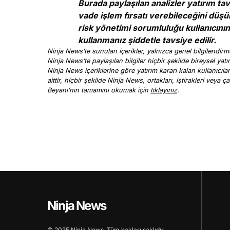
Burada paylaşılan analizler yatırım t
vade işlem fırsatı verebileceğini düşü
risk yönetimi sorumluluğu kullanıcının 
kullanmanız şiddetle tavsiye edilir.
Ninja News’te sunulan içerikler, yalnızca genel bilgilendirme
Ninja News’te paylaşılan bilgiler hiçbir şekilde bireysel yatı
Ninja News içeriklerine göre yatırım kararı kalan kullanıcıl
aittir, hiçbir şekilde Ninja News, ortakları, iştirakleri vey
Beyanı’nın tamamını okumak için
tıklayınız
.
Ninja News
© 2025 Ninja News. Tüm hakları saklıdır.