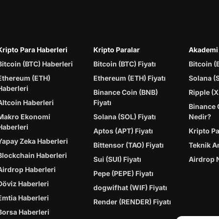
Kripto Para Haberleri
Kripto Paralar
Akademi
Bitcoin (BTC) Haberleri
Bitcoin (BTC) Fiyatı
Bitcoin (
Ethereum (ETH)
Ethereum (ETH) Fiyatı
Solana (
Haberleri
Binance Coin (BNB)
Ripple (X
Altcoin Haberleri
Fiyatı
Binance 
Makro Ekonomi
Solana (SOL) Fiyatı
Nedir?
Haberleri
Aptos (APT) Fiyatı
Kripto P
Yapay Zeka Haberleri
Bittensor (TAO) Fiyatı
Teknik A
Blockchain Haberleri
Sui (SUI) Fiyatı
Airdrop 
Airdrop Haberleri
Pepe (PEPE) Fiyatı
Döviz Haberleri
dogwifhat (WIF) Fiyatı
Emtia Haberleri
Render (RENDER) Fiyatı
Borsa Haberleri