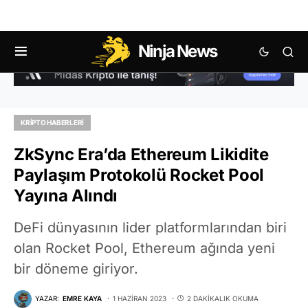
Ninja News
KRIPTO HABERLERI
ZkSync Era’da Ethereum Likidite
Paylaşım Protokolü Rocket Pool
Yayına Alındı
DeFi dünyasının lider platformlarından biri
olan Rocket Pool, Ethereum ağında yeni
bir döneme giriyor.
YAZAR:
EMRE KAYA
1 HAZIRAN 2023
2 DAKIKALIK OKUMA