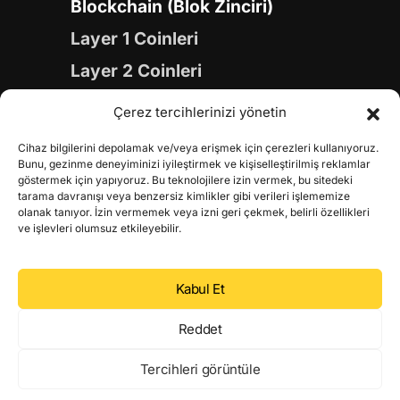
Blockchain (Blok Zinciri)
Layer 1 Coinleri
Layer 2 Coinleri
Yapay Zeka (AI) Coinleri
Çerez tercihlerinizi yönetin
Meme Coinleri
Cihaz bilgilerini depolamak ve/veya erişmek için çerezleri kullanıyoruz.
Gaming Coinleri
Bunu, gezinme deneyiminizi iyileştirmek ve kişiselleştirilmiş reklamlar
göstermek için yapıyoruz. Bu teknolojilere izin vermek, bu sitedeki
RWA Coinleri
tarama davranışı veya benzersiz kimlikler gibi verileri işlememize
olanak tanıyor. İzin vermemek veya izni geri çekmek, belirli özellikleri
DeFi Coinleri
ve işlevleri olumsuz etkileyebilir.
DePIN Coinleri
Kabul Et
Metaverse Coinleri
Web 3.0 Coinleri
Reddet
Coin Türevleri
Tercihleri görüntüle