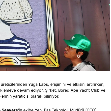
eticilerinden Yuga Labs, erişimini ve etkisini artırırken,
i eklemeye devam ediyor. Şirket, Bored Ape Yacht Club ve
rinin yaratıcısı olarak biliniyor.
e Seavers
‘in ekibe Yeni Baş Teknoloji Müdürü (CTO)