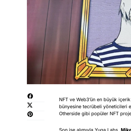
NFT ve Web3’ün en büyük içerik ür
bünyesine tecrübeli yöneticiler
Otherside gibi popüler NFT projele
Son işe alımıyla Yuga Labs,
Mik