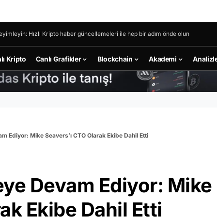
eyimleyin: Hızlı Kripto haber güncellemeleri ile hep bir adım önde olun
lı Kripto
Canlı Grafikler
Blockchain
Akademi
Analizl
Ediyor: Mike Seavers’ı CTO Olarak Ekibe Dahil Etti
ye Devam Ediyor: Mike
k Ekibe Dahil Etti