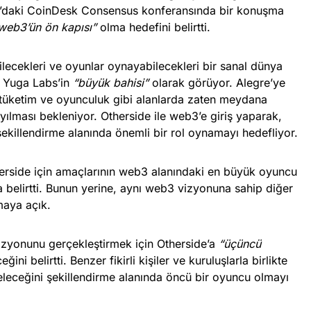
in’daki CoinDesk Consensus konferansında bir konuşma
web3’ün ön kapısı”
olma hedefini belirtti.
bilecekleri ve oyunlar oynayabilecekleri bir sanal dünya
i Yuga Labs’in
“büyük bahisi”
olarak görüyor. Alegre’ye
l tüketim ve oyunculuk gibi alanlarda zaten meydana
yılması bekleniyor. Otherside ile web3’e giriş yaparak,
şekillendirme alanında önemli bir rol oynamayı hedefliyor.
rside için amaçlarının web3 alanındaki en büyük oyuncu
belirtti. Bunun yerine, aynı web3 vizyonuna sahip diğer
pmaya açık.
izyonunu gerçekleştirmek için Otherside’a
“üçüncü
ğini belirtti. Benzer fikirli kişiler ve kuruluşlarla birlikte
leceğini şekillendirme alanında öncü bir oyuncu olmayı