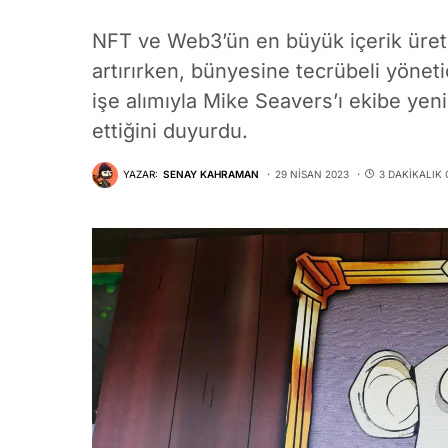
NFT ve Web3’ün en büyük içerik üretic
artırırken, bünyesine tecrübeli yöne
işe alımıyla Mike Seavers’ı ekibe yen
ettiğini duyurdu.
YAZAR:
SENAY KAHRAMAN
29 NISAN 2023
3 DAKIKALIK