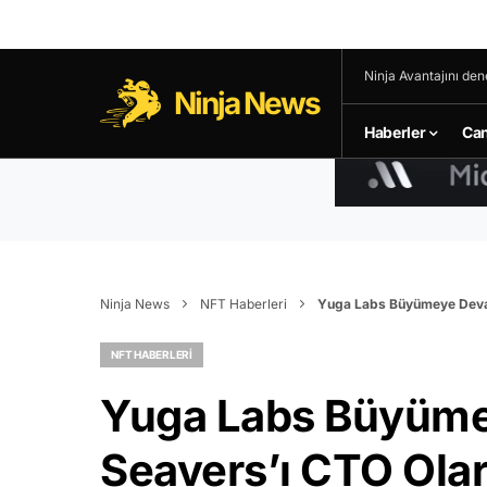
Ninja Avantajını den
Ninja News
Haberler
Can
Ninja News
NFT Haberleri
Yuga Labs Büyümeye Devam 
NFT HABERLERI
Yuga Labs Büyüme
Seavers’ı CTO Olara