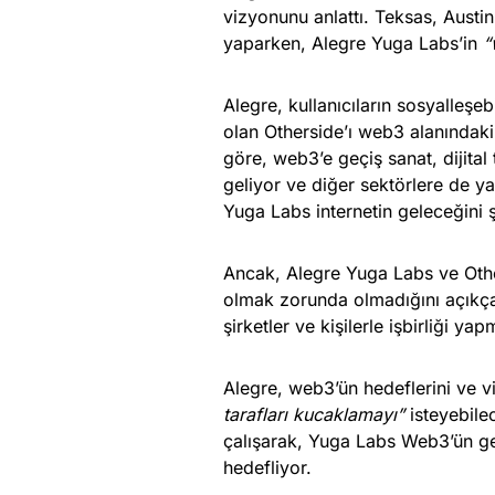
vizyonunu anlattı. Teksas, Aust
yaparken, Alegre Yuga Labs’in
“
Alegre, kullanıcıların sosyalleşe
olan Otherside’ı web3 alanındak
göre, web3’e geçiş sanat, dijita
geliyor ve diğer sektörlere de ya
Yuga Labs internetin geleceğini 
Ancak, Alegre Yuga Labs ve Othe
olmak zorunda olmadığını açıkça 
şirketler ve kişilerle işbirliği ya
Alegre, web3’ün hedeflerini ve v
tarafları kucaklamayı”
isteyebilece
çalışarak, Yuga Labs Web3’ün ge
hedefliyor.