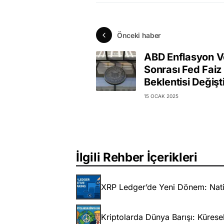
Önceki haber
ABD Enflasyon Ve
Sonrası Fed Faiz 
Beklentisi Değişt
15 OCAK 2025
İlgili Rehber İçerikleri
XRP Ledger’de Yeni Dönem: Nativ
Kriptolarda Dünya Barışı: Küresel