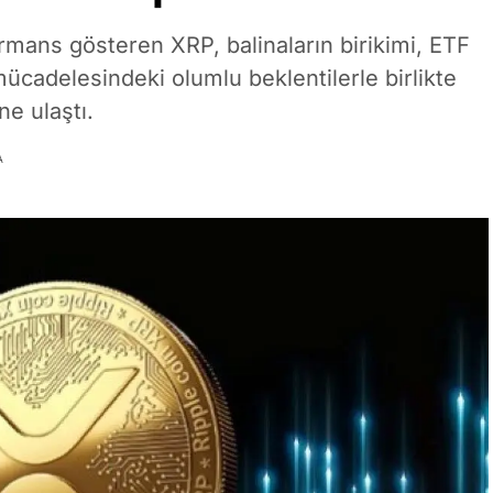
rmans gösteren XRP, balinaların birikimi, ETF
mücadelesindeki olumlu beklentilerle birlikte
e ulaştı.
A