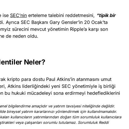
e ise
SEC’nin
erteleme talebini reddetmesini,
“tipik bir
rdi. Ayrıca SEC Başkanı Gary Gensler’in 20 Ocak’ta
myiz sürecini mevcut yönetimin Ripple’a karşı son
ine de neden oldu.
entiler Neler?
rak kripto para dostu Paul Atkins’in atanmasını umut
eri, Atkins liderliğindeki yeni SEC yönetimiyle iş birliği
 bu hukuki mücadeleyi sona erdirmeyi hedeflediklerini
nel bilgilendirme amaçlıdır ve yatırım tavsiyesi niteliğinde değildir.
ilde bireysel yatırım kararlarınızı yönlendirmek için kullanılmamalıdır.
 kalan kullanıcıların yatırımlarından doğan tüm sorumluluk kullanıcılara
, iştirakleri veya çalışanları sorumlu tutulamaz. Sorumluluk Reddi
.