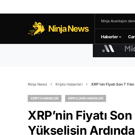
Ninja Avantajını den
Ninja News
Haberler
Can
Ninja News
Kripto Haberleri
XRP’nin Fiyatı Son 7 Yılı
KRIPTO HABERLERI
RIPPLE (XRP) HABERLERI
XRP’nin Fiyatı Son 
Yükselişin Ardında