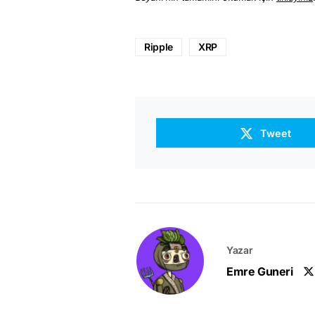
Ripple
XRP
Tweet
Yazar
Emre Guneri