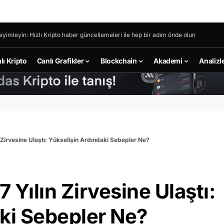
eyimleyin: Hızlı Kripto haber güncellemeleri ile hep bir adım önde olun
lı Kripto
Canlı Grafikler
Blockchain
Akademi
Analizl
n Zirvesine Ulaştı: Yükselişin Ardındaki Sebepler Ne?
7 Yılın Zirvesine Ulaştı:
ki Sebepler Ne?