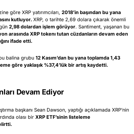
izine göre XRP yatırımcıları,
2018’in başından bu yana
sını kutluyor.
XRP, o tarihte 2,69 dolara çıkarak önemli
ugün
2,98 dolardan işlem görüyor
. Santiment, yaşanan bu
ilyon arasında XRP tokenı tutan cüzdanların devam eden
ını ifade etti.
 bu balina grubu
12 Kasım’dan bu yana toplamda 1,43
eme göre yaklaşık %37,4’lük bir artış kaydetti.
nları Devam Ediyor
aştırma başkanı Sean Dawson, yaptığı açıklamada XRP’nin
rdında olası bir
XRP ETF’sinin listeleme
irtti.