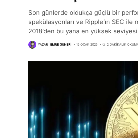
Son günlerde oldukça güçlü bir perfo
spekülasyonları ve Ripple’ın SEC ile 
2018’den bu yana en yüksek seviyesin
YAZAR:
EMRE GUNERI
15 OCAK 2025
2 DAKIKALIK OKUM