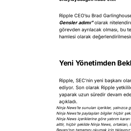
Ripple CEO’su Brad Garlinghous
Gensler adımı”
olarak nitelendi
görevden ayrılacak olması, bu te
hamlesi olarak değerlendirilmes
Yeni Yönetimden Bekl
Ripple, SEC’nin yeni başkanı ola
ediyor. Son olarak Ripple yetkilil
yaparak uzun süredir devam eden
açıkladı.
Ninja News’te sunulan içerikler, yalnızca ge
Ninja News’te paylaşılan bilgiler hiçbir şek
Ninja News içeriklerine göre yatırım kararı
aittir, hiçbir şekilde Ninja News, ortakları
Beyanı’nın tamamını okumak için
tıklayınız