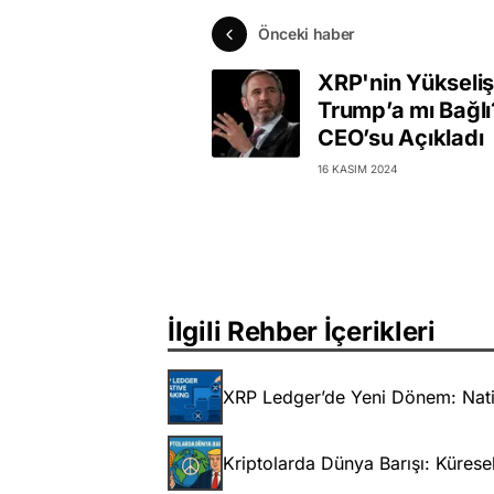
Önceki haber
XRP'nin Yükseliş
Trump’a mı Bağlı
CEO’su Açıkladı
16 KASIM 2024
İlgili Rehber İçerikleri
XRP Ledger’de Yeni Dönem: Nativ
Kriptolarda Dünya Barışı: Küresel