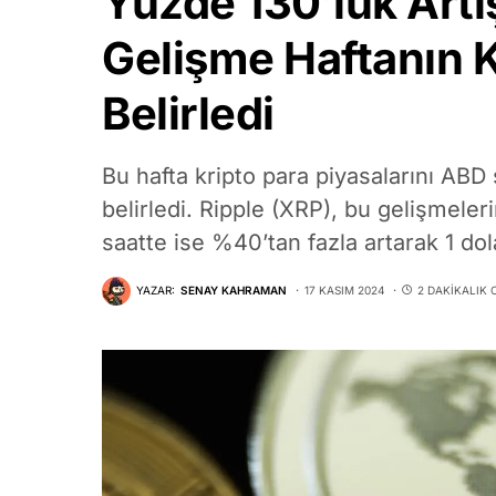
Yüzde 130’luk Artış
Gelişme Haftanın 
Belirledi
Bu hafta kripto para piyasalarını ABD
belirledi. Ripple (XRP), bu gelişmeler
saatte ise %40’tan fazla artarak 1 dola
YAZAR:
SENAY KAHRAMAN
17 KASIM 2024
2 DAKIKALIK