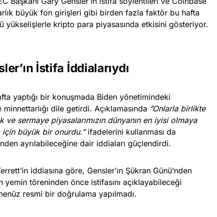
C Başkanı Gary Gensler’ın istifa söylentileri ve Coinbase
lık büyük fon girişleri gibi birden fazla faktör bu hafta
yükselişlerle kripto para piyasasında etkisini gösteriyor.
r’ın İstifa İddialarıydı
fta yaptığı bir konuşmada Biden yönetimindeki
minnettarlığı dile getirdi. Açıklamasında
”Onlarla birlikte
k ve sermaye piyasalarımızın dünyanın en iyisi olmaya
için büyük bir onurdu.”
ifadelerini kullanması da
den ayrılabileceğine dair iddiaları güçlendirdi.
rrett’in iddiasına göre, Gensler’ın Şükran Günü’nden
 yemin töreninden önce istifasını açıklayabileceği
henüz resmi bir doğrulama yapılmadı.