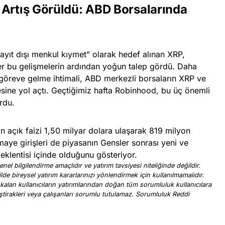
 Artış Görüldü: ABD Borsalarında
kayıt dışı menkul kıymet” olarak hedef alınan XRP,
ler bu gelişmelerin ardından yoğun talep gördü. Daha
 göreve gelme ihtimali, ABD merkezli borsaların XRP ve
mesine yol açtı. Geçtiğimiz hafta Robinhood, bu üç önemli
urdu.
in açık faizi 1,50 milyar dolara ulaşarak 819 milyon
rmaye girişleri de piyasanın Gensler sonrası yeni ve
klentisi içinde olduğunu gösteriyor.
nel bilgilendirme amaçlıdır ve yatırım tavsiyesi niteliğinde değildir.
ilde bireysel yatırım kararlarınızı yönlendirmek için kullanılmamalıdır.
 kalan kullanıcıların yatırımlarından doğan tüm sorumluluk kullanıcılara
, iştirakleri veya çalışanları sorumlu tutulamaz. Sorumluluk Reddi
.