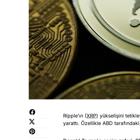
Ripple’ın (
XRP
) yükselişini teti
yarattı. Özellikle ABD tarafındak