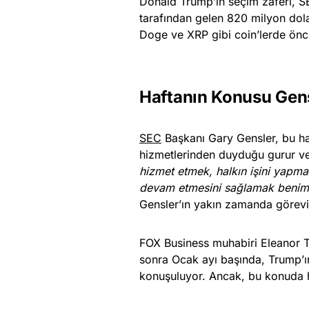
Donald Trump’ın seçim zaferi, SE
tarafından gelen 820 milyon dolar
Doge ve XRP gibi coin’lerde öncü 
Haftanın Konusu Gensle
SEC
Başkanı Gary Gensler, bu ha
hizmetlerinden duyduğu gurur ve 
hizmet etmek, halkın işini yapma
devam etmesini sağlamak benim 
Gensler’ın yakın zamanda görevin
FOX Business muhabiri Eleanor Te
sonra Ocak ayı başında, Trump’ın
konuşuluyor. Ancak, bu konuda 