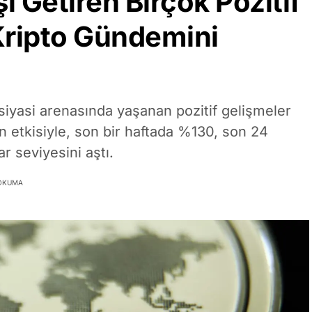
ı Getiren Birçok Pozitif
Kripto Gündemini
 siyasi arenasında yaşanan pozitif gelişmeler
in etkisiyle, son bir haftada %130, son 24
r seviyesini aştı.
 OKUMA