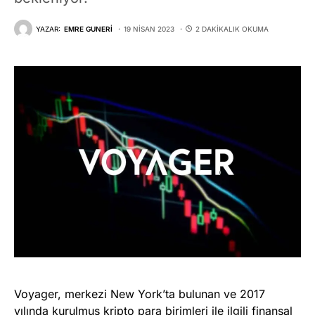
YAZAR:
EMRE GUNERI
19 NISAN 2023
2 DAKIKALIK OKUMA
Voyager, merkezi New York’ta bulunan ve 2017
yılında kurulmuş kripto para birimleri ile ilgili finansal