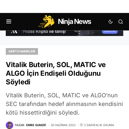
Ninja News
KRIPTO HABERLERI
Vitalik Buterin, SOL, MATIC ve
ALGO İçin Endişeli Olduğunu
Söyledi
Vitalik Buterin, SOL, MATIC ve ALGO’nun
SEC tarafından hedef alınmasının kendisini
kötü hissettirdiğini söyledi.
YAZAR:
EMRE GUNERI
30 HAZIRAN 2023
2 DAKIKALIK OKUMA