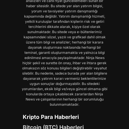
analizleri ve canlı fiyat güncellemeleri sunan bir
haber sitesidir. Bu sitede yer alan yatırım bilgisi,
yorum ve tavsiyeler yatırım danışmanlığı
kapsamında değildir. Yatırım danışmanlığı hizmeti,
yetkili kuruluşlar tarafından kişilerin risk ve getiri
tercihlerini dikkate alarak, kişiye özel olarak
sunulmaktadır. Bu sitede veya e-bültenlerimiz
kapsamındaki sözel, yazılı ve grafiksel dahil olmak
üzere tüm bilgi ve analizler; herhangi bir karara
dayanak oluşturması noktasında herhangi bir
teminat, garanti oluşturmamakta ve yalnızca bilgi
edinilmesi amacıyla paylaşılmaktadır. Ninja News
hiçbir şekil ve surette ön onay, ihbar ve ihtara gerek
olmaksızın söz konusu bilgileri değiştirebilir veyahut
silebilir. Bu nedenle, sadece burada yer alan bilgilere
dayanarak yatırım kararı vermeniz beklentilerinize
uygun sonuçlar doğurmayabilir. Bu sitedeki
yorumlardan, eksik bilgi ve/veya güncel olmama gibi
konularda ortaya çıkabilecek zararlardan Ninja
News ve çalışanlarının herhangi bir sorumluluğu
bulunmamaktadır.
Kripto Para Haberleri
Bitcoin (BTC) Haberleri