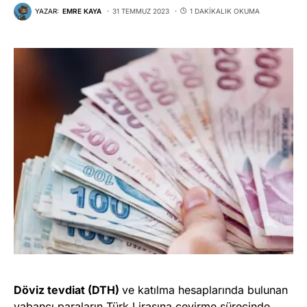
YAZAR:
EMRE KAYA
31 TEMMUZ 2023
1 DAKIKALIK OKUMA
Döviz tevdiat (DTH)
ve katılma hesaplarında bulunan
yabancı paraların Türk Lirasına çevirme sürecinde