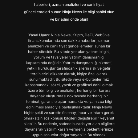
haberleri, uzman analizleri ve canlı fiyat
güncellemeleri sunan Ninja News ile bilgi sahibi olun
ve bir adım önde olun!
Yasal Uyarı:
Ninja News, Kripto, DeFi, Web3 ve
finans konularında son dakika haberleri, uzman
analizleri ve canlı fiyat güncellemeleri sunan bir
haber sitesidir. Bu sitede yer alan yatırım bilgisi,
yorum ve tavsiyeler yatırım danışmanlığı
kapsamında değildir. Yatırım danışmanlığı hizmeti,
yetkili kuruluşlar tarafından kişilerin risk ve getiri
tercihlerini dikkate alarak, kişiye özel olarak
sunulmaktadır. Bu sitede veya e-bültenlerimiz
kapsamındaki sözel, yazılı ve grafiksel dahil olmak
üzere tüm bilgi ve analizler; herhangi bir karara
dayanak oluşturması noktasında herhangi bir
teminat, garanti oluşturmamakta ve yalnızca bilgi
edinilmesi amacıyla paylaşılmaktadır. Ninja News
hiçbir şekil ve surette ön onay, ihbar ve ihtara gerek
olmaksızın söz konusu bilgileri değiştirebilir veyahut
silebilir. Bu nedenle, sadece burada yer alan bilgilere
dayanarak yatırım kararı vermeniz beklentilerinize
uygun sonuçlar doğurmayabilir. Bu sitedeki