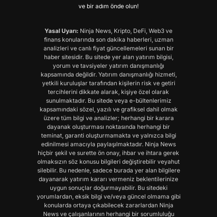
ve bir adım önde olun!
Yasal Uyarı:
Ninja News, Kripto, DeFi, Web3 ve
finans konularında son dakika haberleri, uzman
analizleri ve canlı fiyat güncellemeleri sunan bir
haber sitesidir. Bu sitede yer alan yatırım bilgisi,
yorum ve tavsiyeler yatırım danışmanlığı
kapsamında değildir. Yatırım danışmanlığı hizmeti,
yetkili kuruluşlar tarafından kişilerin risk ve getiri
tercihlerini dikkate alarak, kişiye özel olarak
sunulmaktadır. Bu sitede veya e-bültenlerimiz
kapsamındaki sözel, yazılı ve grafiksel dahil olmak
üzere tüm bilgi ve analizler; herhangi bir karara
dayanak oluşturması noktasında herhangi bir
teminat, garanti oluşturmamakta ve yalnızca bilgi
edinilmesi amacıyla paylaşılmaktadır. Ninja News
hiçbir şekil ve surette ön onay, ihbar ve ihtara gerek
olmaksızın söz konusu bilgileri değiştirebilir veyahut
silebilir. Bu nedenle, sadece burada yer alan bilgilere
dayanarak yatırım kararı vermeniz beklentilerinize
uygun sonuçlar doğurmayabilir. Bu sitedeki
yorumlardan, eksik bilgi ve/veya güncel olmama gibi
konularda ortaya çıkabilecek zararlardan Ninja
News ve çalışanlarının herhangi bir sorumluluğu