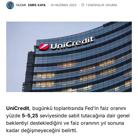
YAZAR:
EMRE KAYA
14 HAZIRAN 2023
1 DAKIKALIK OKUMA
UniCredit
, bugünkü toplantısında Fed’in faiz oranını
yüzde
5
–
5,25
seviyesinde sabit tutacağına dair genel
beklentiyi desteklediğini ve faiz oranının yıl sonuna
kadar değişmeyeceğini belirtti.